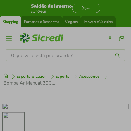
Saldão de inverno
Quero
até 40% off
Shopping
Parcerias e Descontos
Viagens
Imóveis e Veículos
O que você está procurando?
Produtos mais buscados
Esporte e Lazer
Esporte
Acessórios
tenis
1
º
Bomba Ar Manual 30Cm Western
cafeteira
2
º
perfume
3
º