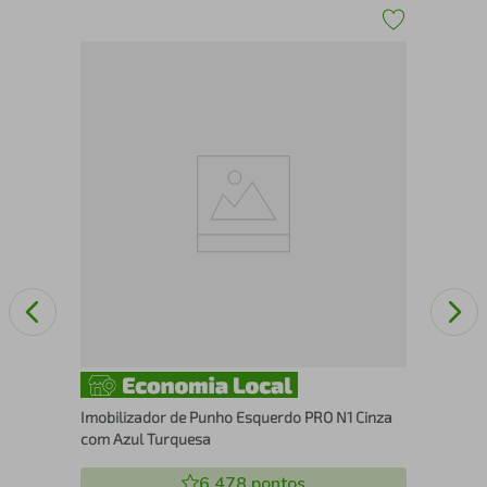
1-9
Joe
Ta
Imobilizador de Punho Esquerdo PRO N1 Cinza
com Azul Turquesa
6.478
pontos