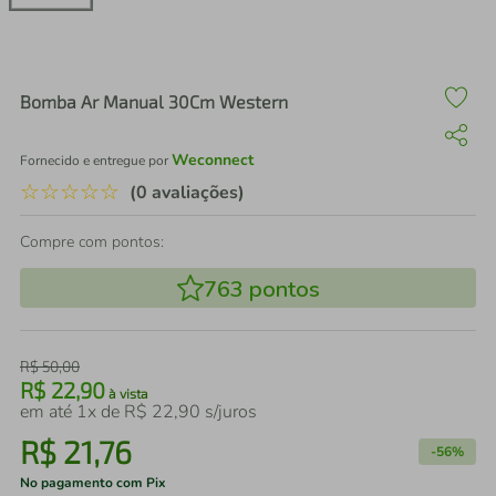
air fryer
4
º
iphone
5
º
Bomba Ar Manual 30Cm Western
Weconnect
Fornecido e entregue por
☆
☆
☆
☆
☆
(0 avaliações)
Compre com pontos:
763
pontos
R$
50
,
00
R$
22
,
90
à vista
em até
1
x de
R$
22
,
90
s/juros
R$
21
,
76
-
56%
No pagamento com Pix