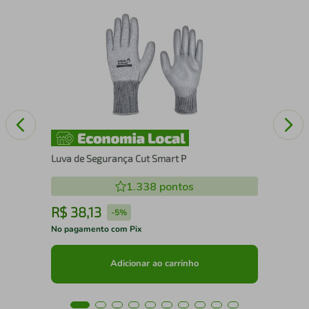
/
Man
Tra
Luva de Segurança Cut Smart P
1.338
pontos
R$
38
,
13
R
-
5%
No pagamento com Pix
No 
Adicionar ao carrinho