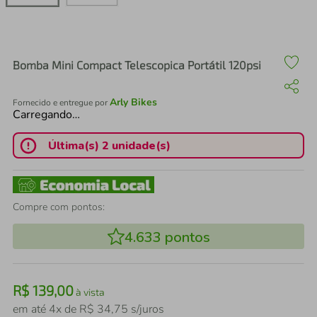
air fryer
4
º
iphone
5
º
Bomba Mini Compact Telescopica Portátil 120psi
Arly Bikes
Fornecido e entregue por
Carregando…
Última(s) 2 unidade(s)
Compre com pontos:
4.633
pontos
R$
139
,
00
à vista
em até
4
x de
R$
34
,
75
s/juros