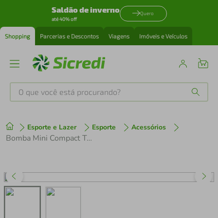
Saldão de inverno
Quero
até 40% off
Shopping
Parcerias e Descontos
Viagens
Imóveis e Veículos
O que você está procurando?
Produtos mais buscados
Esporte e Lazer
Esporte
Acessórios
tenis
1
º
Bomba Mini Compact Telescopica Portátil 120psi
cafeteira
2
º
perfume
3
º