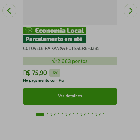
COTOVELEIRA KANXA FUTSAL REF.1285
2.663
pontos
R$
75
,
90
R
-
5%
No pagamento com Pix
No 
Ver detalhes