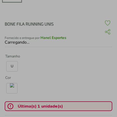
air fryer
4
º
iphone
5
º
BONE FILA RUNNING UNIS
Hanel Esportes
Fornecido e entregue por
Carregando…
Tamanho
U
Cor
Última(s) 1 unidade(s)