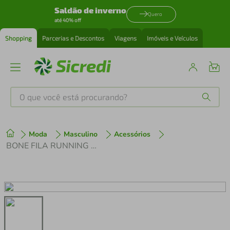
Saldão de inverno
Quero
até 40% off
Shopping
Parcerias e Descontos
Viagens
Imóveis e Veículos
O que você está procurando?
Produtos mais buscados
Moda
Masculino
Acessórios
tenis
1
º
BONE FILA RUNNING UNIS
cafeteira
2
º
perfume
3
º