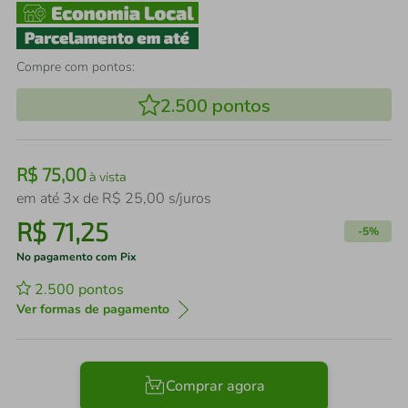
Compre com pontos:
2.500
pontos
R$
75
,
00
à vista
em até
3
x de
R$
25
,
00
s/juros
R$
71
,
25
-
5%
No pagamento com Pix
2.500
pontos
Ver formas de pagamento
Comprar agora