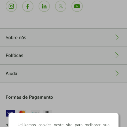
Sobre nós
+
Políticas
+
Ajuda
+
Formas de Pagamento
Utilizamos cookies neste site para melhorar sua
*Pontos dos Cartões Sicredi