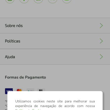
Sobre nós
+
Políticas
+
Ajuda
+
Formas de Pagamento
Utilizamos cookies neste site para melhorar sua
*Pontos dos Cartões Sicredi
experiência de navegação de acordo com nossa
*Cartões Sicredi