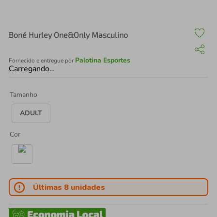
air fryer
4
º
iphone
5
º
Boné Hurley One&Only Masculino
Palotina Esportes
Fornecido e entregue por
Carregando…
Tamanho
ADULT
Cor
Últimas 8 unidades