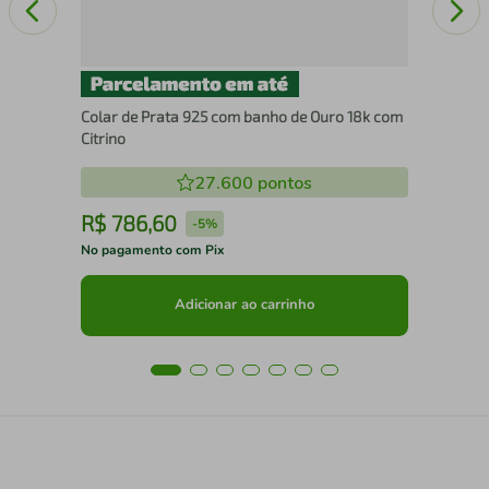
Colar de Prata 925 com banho de Ouro 18k com
Citrino
27.600
pontos
R$
786
,
60
R
-
5%
No pagamento com Pix
No 
Adicionar ao carrinho