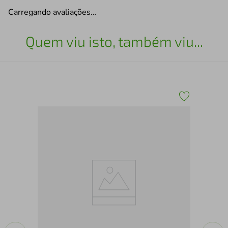
Carregando avaliações…
Quem viu isto, também viu...
Arm
300