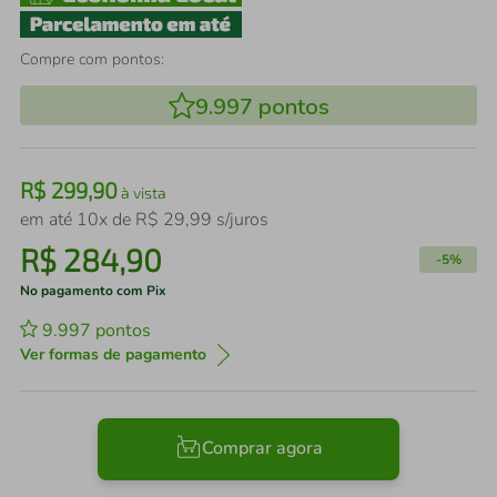
Compre com pontos:
9.997
pontos
R$
299
,
90
à vista
em até
10
x de
R$
29
,
99
s/juros
R$
284
,
90
-
5%
No pagamento com Pix
9.997
pontos
Ver formas de pagamento
Comprar agora