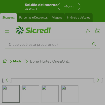
Saldão de inverno
Quero
até 40% off
Shopping
Parcerias e Descontos
Viagens
Imóveis e Veículos
O que você está procurando?
Produtos mais buscados
Boné Hurley One&Only Masculino
Moda
tenis
1
º
cafeteira
2
º
perfume
3
º