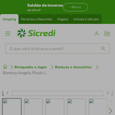
Saldão de inverno
Quero
até 40% off
Shopping
Parcerias e Descontos
Viagens
Imóveis e Veículos
O que você está procurando?
Produtos mais buscados
Brinquedos e Jogos
Bonecas e Acessórios
tenis
1
º
Boneca Angela Plush Juju Coelha - Metoo
cafeteira
2
º
perfume
3
º