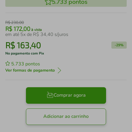
5.733
pontos
R$
230
,
00
R$
172
,
00
à vista
em até
5
x de
R$
34
,
40
s/juros
R$
163
,
40
-
29%
No pagamento com Pix
5.733
pontos
Ver formas de pagamento
Comprar agora
Adicionar ao carrinho