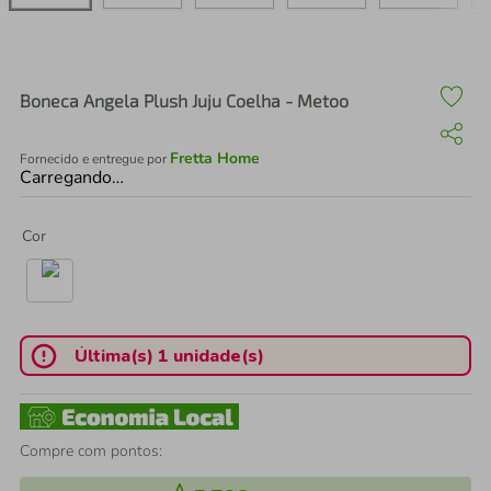
air fryer
4
º
iphone
5
º
Boneca Angela Plush Juju Coelha - Metoo
Fretta Home
Fornecido e entregue por
Carregando…
Cor
Última(s) 1 unidade(s)
Compre com pontos: