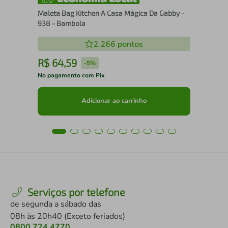
Maleta Bag Kitchen A Casa Mágica Da Gabby -
938 - Bambola
2.266
pontos
R$
64
,
59
R
-
5%
No pagamento com Pix
No 
Adicionar ao carrinho
Serviços por telefone
de segunda a sábado das
08h às 20h40 (Exceto feriados)
0800 724 4770