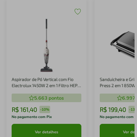
Aspirador de Pó Vertical com Fio
Sanduicheira e Gril
Electrolux 1450W 2 em 1 Filtro HEPA
Press 2 em 1 850W
Branco (STK14B)
5.663
pontos
6.997
R$
161
,
40
R$
199
,
40
-
10%
-
13
No pagamento com Pix
No pagamento com P
Ver detalhes
Ver det