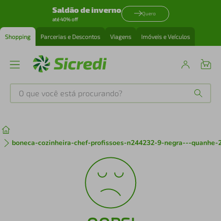
Saldão de inverno
Quero
até 40% off
Shopping
Parcerias e Descontos
Viagens
Imóveis e Veículos
O que você está procurando?
Produtos mais buscados
tenis
1
º
boneca-cozinheira-chef-profissoes-n244232-9-negra---quanhe-
cafeteira
2
º
perfume
3
º