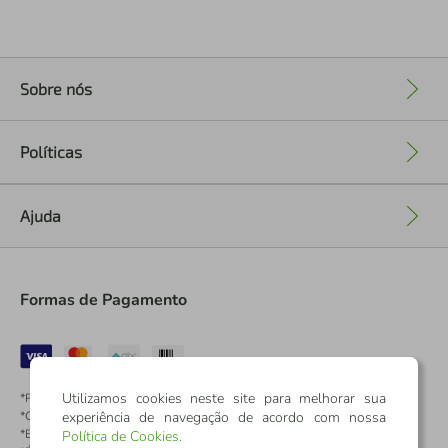
Sobre nós
+
Políticas
+
Ajuda
+
Formas de Pagamento
Utilizamos cookies neste site para melhorar sua
*Pontos dos Cartões Sicredi
experiência de navegação de acordo com nossa
*Cartões Sicredi
*Boleto exclusivo para associados PJ
Política de Cookies
.