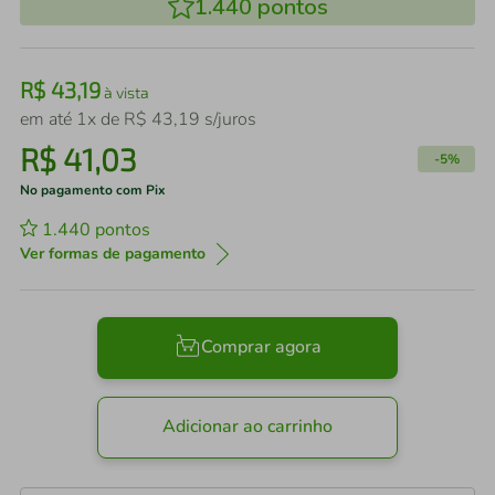
1.440
pontos
R$
43
,
19
à vista
em até
1
x de
R$
43
,
19
s/juros
R$
41
,
03
-
5%
No pagamento com Pix
1.440
pontos
Ver formas de pagamento
Comprar agora
Adicionar ao carrinho