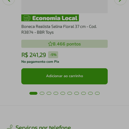
Boneca Realista Selina Floral 37 cm - Cod.
R3874 - BBR Toys
8.466
pontos
R$
241
,
29
R
-
5%
No pagamento com Pix
No 
Adicionar ao carrinho
Serviços por telefone