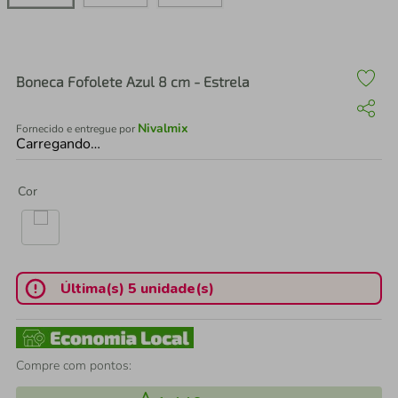
air fryer
4
º
iphone
5
º
Boneca Fofolete Azul 8 cm - Estrela
Nivalmix
Fornecido e entregue por
Carregando…
Cor
Última(s) 5 unidade(s)
Compre com pontos: