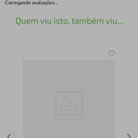
Carregando avaliações…
Quem viu isto, também viu...
Bon
- 1