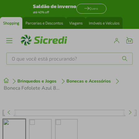
Saldão de inverno
Quero
até 40% off
Shopping
Parcerias e Descontos
Viagens
Imóveis e Veículos
O que você está procurando?
Produtos mais buscados
Brinquedos e Jogos
Bonecas e Acessórios
tenis
1
º
Boneca Fofolete Azul 8 cm - Estrela
cafeteira
2
º
perfume
3
º