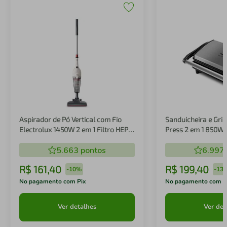
Aspirador de Pó Vertical com Fio
Sanduicheira e Gril
Electrolux 1450W 2 em 1 Filtro HEPA
Press 2 em 1 850W
Branco (STK14B)
5.663
pontos
6.997
R$
161
,
40
R$
199
,
40
-
10%
-
13
No pagamento com Pix
No pagamento com P
Ver detalhes
Ver det