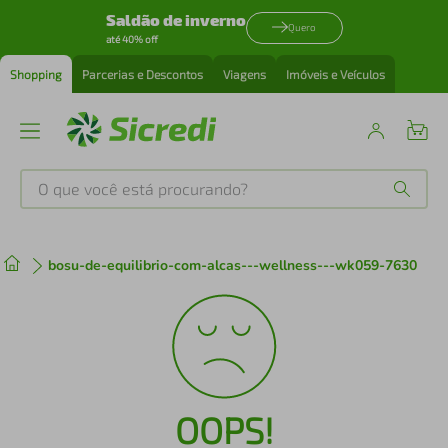
Saldão de inverno
Quero
até 40% off
Shopping
Parcerias e Descontos
Viagens
Imóveis e Veículos
O que você está procurando?
Produtos mais buscados
bosu-de-equilibrio-com-alcas---wellness---wk059-7630
tenis
1
º
cafeteira
2
º
perfume
3
º
OOPS!