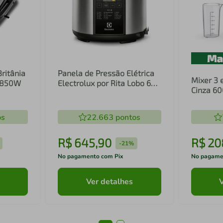
Britânia
Panela de Pressão Elétrica
Mixer 3 
1 850W
Electrolux por Rita Lobo 6L
Cinza 6
Preta Experience Digital
Inox e T
(PCC20)
(EIB20)
os
22.663
pontos
R$
645
,
90
R$
20
-
21%
No pagamento com Pix
No pagame
Ver detalhes