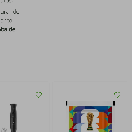
utos.
curando
onto.
Aba de