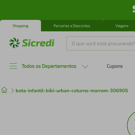
Shopping
Parcerias e Descontos
Viagens
O que você está procurando?
Produtos mais buscados
Todos os Departamentos
Cupons
tenis
1
º
bota-infantil-bibi-urban-coturno-marrom-306905
cafeteira
2
º
perfume
3
º
air fryer
4
º