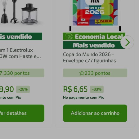
em 1 Electrolux
Copa do Mundo 2026 -
00W com Haste em
Envelope c/7 figurinhas
ecnologia TruFlow
7.330
pontos
233
pontos
8
,
90
R$
6
,
65
-
25%
-
33%
nto com Pix
No pagamento com Pix
Ver detalhes
Adicionar ao carrinho