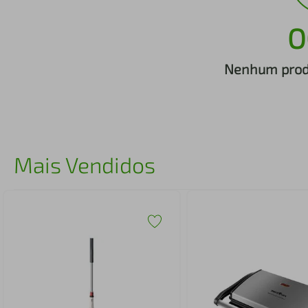
iphone
5
º
O
Nenhum produ
Mais Vendidos