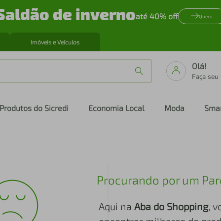
Saldão de inverno
até 40% off
Quero
Imóveis e Veículos
Olá!
Faça seu
Produtos do Sicredi
Economia Local
Moda
Sma
Procurando por um Par
Aqui na
Aba do Shopping
, 