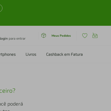
Meus Pedidos
login
para entrar
rtphones
Livros
Cashback em Fatura
ceiro?
você poderá