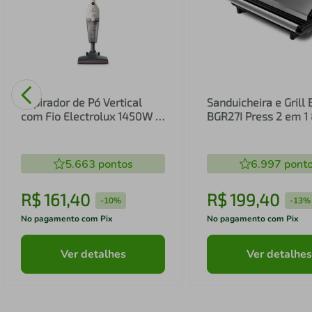
Aspirador de Pó Vertical
Sanduicheira e Grill 
com Fio Electrolux 1450W 2
BGR27I Press 2 em 
em 1 Filtro HEPA Branco
(STK14B)
5.663
pontos
6.997
pont
R$
161
,
40
R$
199
,
40
-
10%
-
13%
No pagamento com Pix
No pagamento com Pix
Ver detalhes
Ver detalhes