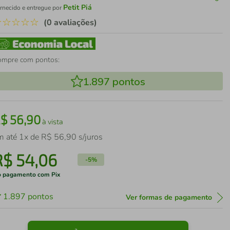
Petit Piá
rnecido e entregue por
☆
☆
☆
☆
☆
(0 avaliações)
ompre com pontos:
1.897
pontos
R$
56
,
90
à vista
m até
1
x de
R$
56
,
90
s/juros
R$
54
,
06
-
5%
 pagamento com Pix
1.897
pontos
Ver formas de pagamento