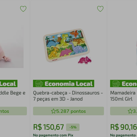
ddle Bege e
Quebra-cabeça - Dinossauros -
Mamadeira N
7 peças em 3D - Janod
150ml Girl
ntos
5.287
pontos
3
R$
150
,
67
R$
90
,
16
-
5%
No pagamento com Pix
No pagamento 