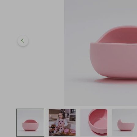
iphone
5
º