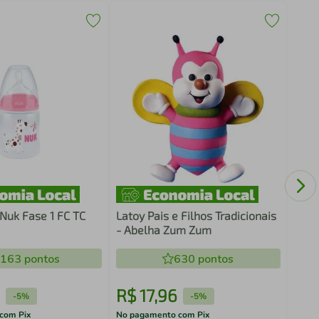
Esco
Mama
Bran
uk Fase 1 FC TC
Latoy Pais e Filhos Tradicionais
- Abelha Zum Zum
.163
pontos
630
pontos
R$
17
,
96
R$
-
5%
-
5%
com Pix
No pagamento com Pix
No pa