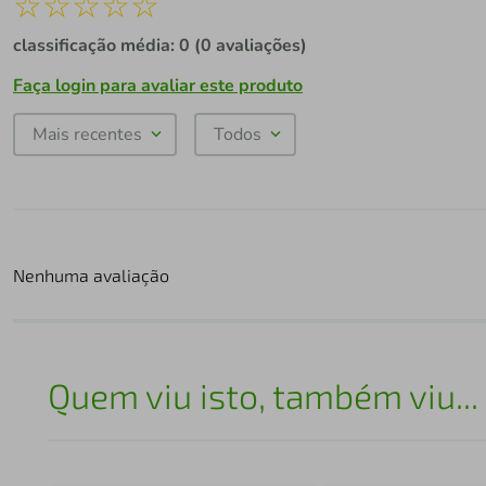
☆
☆
☆
☆
☆
classificação média: 0
(0 avaliações)
Faça login para avaliar este produto
Mais recentes
Todos
Nenhuma avaliação
Quem viu isto, também viu...