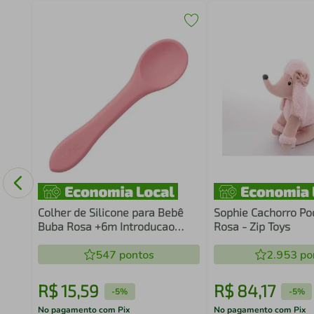
ra
Colher de Silicone para Bebê
Sophie Cachorro Po
Buba Rosa +6m Introducao
Rosa - Zip Toys
Alimentar Flexível
547
pontos
2.953
po
R$
15
,
59
R$
84
,
17
-
5%
-
5%
No pagamento com Pix
No pagamento com Pix