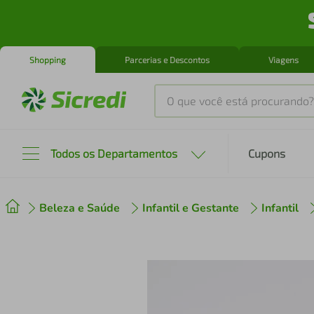
Shopping
Parcerias e Descontos
Viagens
O que você está procurando?
Produtos mais buscados
Todos os Departamentos
Cupons
tenis
1
º
Beleza e Saúde
Infantil e Gestante
Infantil
cafeteira
2
º
perfume
3
º
air fryer
4
º