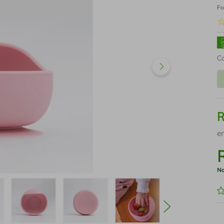
Fo
C
e
No