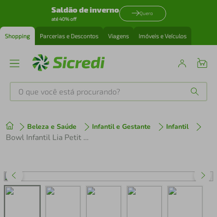
Saldão de inverno
Quero
até 40% off
Shopping
Parcerias e Descontos
Viagens
Imóveis e Veículos
O que você está procurando?
Produtos mais buscados
Beleza e Saúde
Infantil e Gestante
Infantil
tenis
1
º
Bowl Infantil Lia Petit Piá
cafeteira
2
º
perfume
3
º