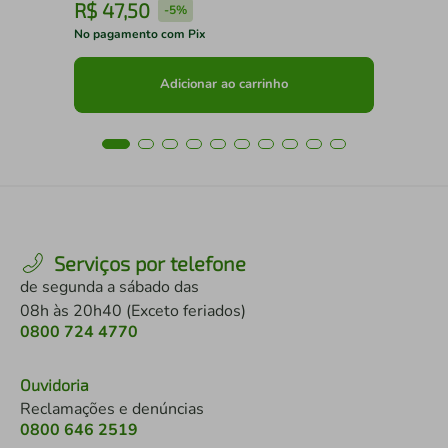
R$
47
,
50
R
-
5%
No pagamento com Pix
No 
Adicionar ao carrinho
Serviços por telefone
de segunda a sábado das
08h às 20h40 (Exceto feriados)
0800 724 4770
Ouvidoria
Reclamações e denúncias
0800 646 2519