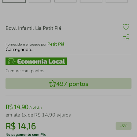
air fryer
4
º
iphone
5
º
Bowl Infantil Lia Petit Piá
Petit Piá
Fornecido e entregue por
Carregando…
Compre com pontos:
497
pontos
R$
14
,
90
à vista
em até
1
x de
R$
14
,
90
s/juros
R$
14
,
16
-
5%
No pagamento com Pix