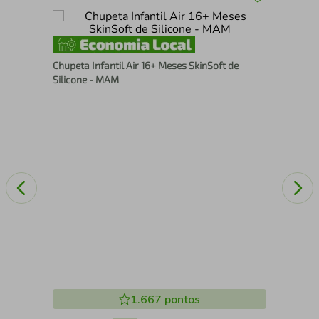
Fra
Chupeta Infantil Air 16+ Meses SkinSoft de
Tam
Silicone - MAM
1.667
pontos