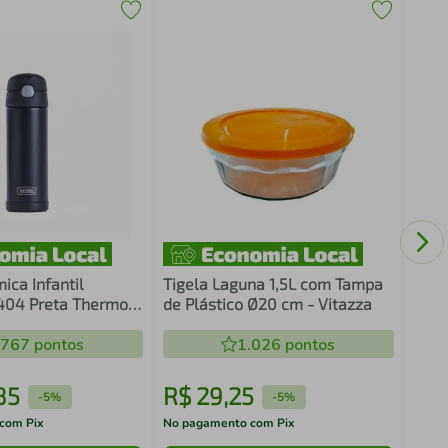
Jarra de Vidro Q
8413
ica Infantil
Tigela Laguna 1,5L com Tampa
404 Preta Thermos
de Plástico Ø20 cm - Vitazza
.767
pontos
1.026
pontos
85
R$
29
,
25
R$
-
5%
-
5%
com Pix
No pagamento com Pix
No pa