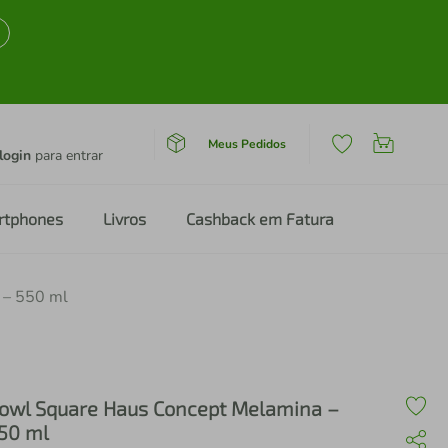
Meus Pedidos
login
para entrar
rtphones
Livros
Cashback em Fatura
 – 550 ml
owl Square Haus Concept Melamina –
50 ml