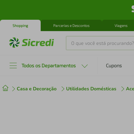
Shopping
Parcerias e Descontos
Viagens
O que você está procurando?
Produtos mais buscados
Todos os Departamentos
Cupons
tenis
1
º
Casa e Decoração
Utilidades Domésticas
Ace
cafeteira
2
º
perfume
3
º
air fryer
4
º