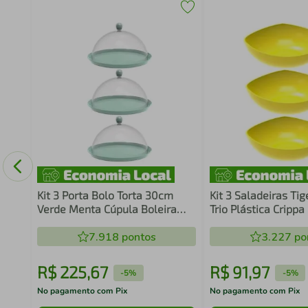
s em
Kit 3 Porta Bolo Torta 30cm
Kit 3 Saladeiras Ti
Verde Menta Cúpula Boleira
Trio Plástica Crippa
Doces Petiscos Crippa Bubble
Pipoca Sobremesa
7.918
pontos
3.227
po
R$
225
,
67
R$
91
,
97
-
5%
-
5%
No pagamento com Pix
No pagamento com Pix