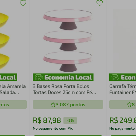
gela Amarela
3 Bases Rosa Porta Bolos
Garrafa Térm
 Salada
Tortas Doces 25cm com Pé
Funtainer F
Bubble Suporte Crippa
- 470ml
ntos
3.087
pontos
8
R$
87
,
98
R$
249
,
-
5%
No pagamento com Pix
No pagamento 