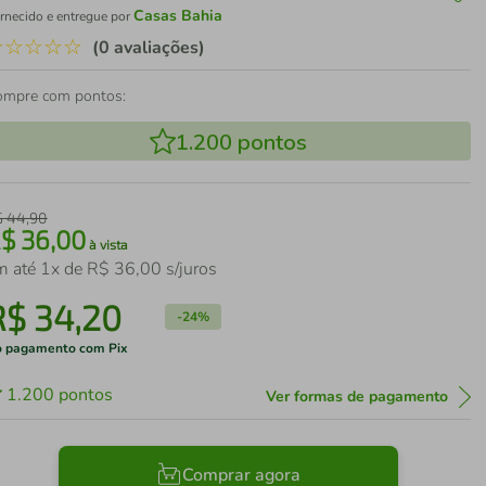
Casas Bahia
rnecido e entregue por
☆
☆
☆
☆
☆
(0 avaliações)
ompre com pontos:
1.200
pontos
$
44
,
90
R$
36
,
00
à vista
m até
1
x de
R$
36
,
00
s/juros
R$
34
,
20
-
24%
 pagamento com Pix
1.200
pontos
Ver formas de pagamento
Comprar agora