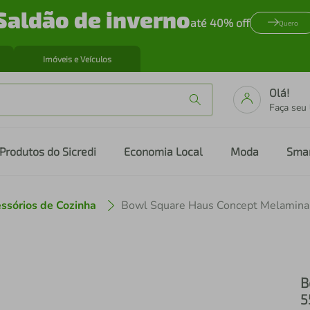
Saldão de inverno
até 40% off
Quero
Imóveis e Veículos
Olá!
Faça seu
Produtos do Sicredi
Economia Local
Moda
Sma
ssórios de Cozinha
Bowl Square Haus Concept Melamina
B
5