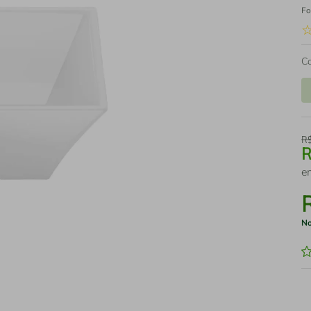
Fo
C
R
e
No