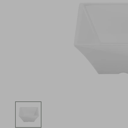
iphone
5
º