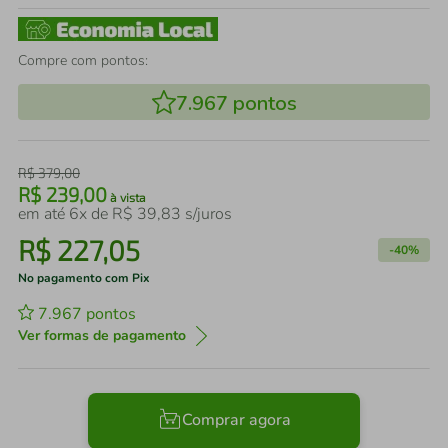
Compre com pontos:
7.967
pontos
R$
379
,
00
R$
239
,
00
à vista
em até
6
x de
R$
39
,
83
s/juros
R$
227
,
05
-
40%
No pagamento com Pix
7.967
pontos
Ver formas de pagamento
Comprar agora