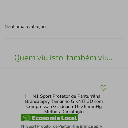
Nenhuma avaliação
Quem viu isto, também viu...
 3
Joe
Pre
Esp
N1 Sport Protetor de Panturrilha Branca Spry