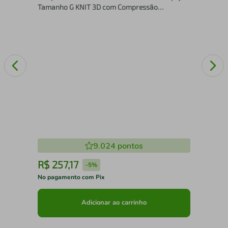
Tamanho G KNIT 3D com Compressão
Graduada 15 25 mmHg Melhora Circulação
9.024
pontos
R$
257
,
17
R
-
5%
No pagamento com Pix
No 
Adicionar ao carrinho