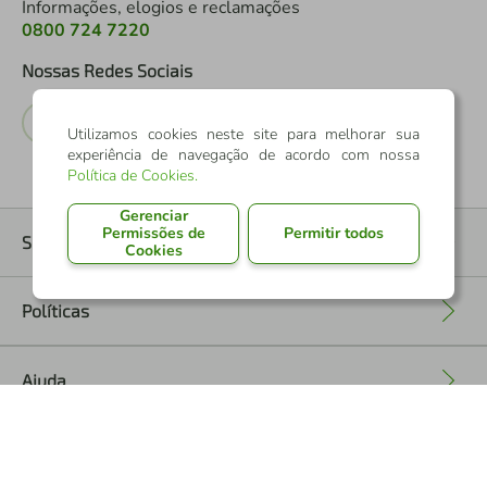
Informações, elogios e reclamações
0800 724 7220
Nossas Redes Sociais
Utilizamos cookies neste site para melhorar sua
experiência de navegação de acordo com nossa
Política de Cookies
.
Gerenciar
Permissões de
Permitir todos
Sobre nós
Cookies
+
Políticas
+
Ajuda
+
Formas de Pagamento