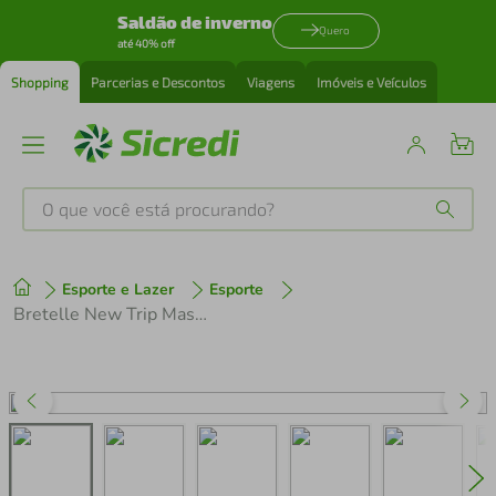
Saldão de inverno
Quero
até 40% off
Shopping
Parcerias e Descontos
Viagens
Imóveis e Veículos
O que você está procurando?
Produtos mais buscados
Esporte e Lazer
Esporte
tenis
1
º
Bretelle New Trip Masculino Preto com Bolso
cafeteira
2
º
perfume
3
º