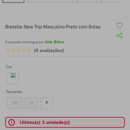
air fryer
4
º
iphone
5
º
Bretelle New Trip Masculino Preto com Bolso
Arly Bikes
Fornecido e entregue por
☆
☆
☆
☆
☆
(0 avaliações)
Cor
Tamanho
GG
M
P
Última(s) 3 unidade(s)