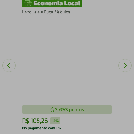
Livro Leia e Ouça: Veículos
Liv
3.693
pontos
R$
105
,
26
R
-
5%
No pagamento com Pix
No 