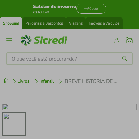
Saldão de inverno
Quero
até 40% off
Shopping
Parcerias e Descontos
Viagens
Imóveis e Veículos
O que você está procurando?
Produtos mais buscados
BREVE HISTORIA DE UM PEQUENO AMOR
Livros
Infantil
tenis
1
º
cafeteira
2
º
perfume
3
º