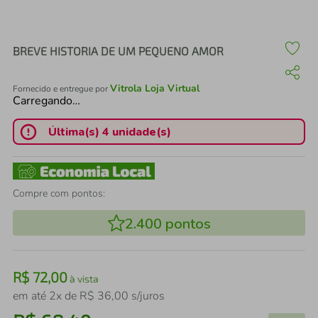
air fryer
4
º
iphone
5
º
BREVE HISTORIA DE UM PEQUENO AMOR
Vitrola Loja Virtual
Fornecido e entregue por
Carregando…
Última(s) 4 unidade(s)
Compre com pontos:
2.400
pontos
R$
72
,
00
à vista
em até
2
x de
R$
36
,
00
s/juros