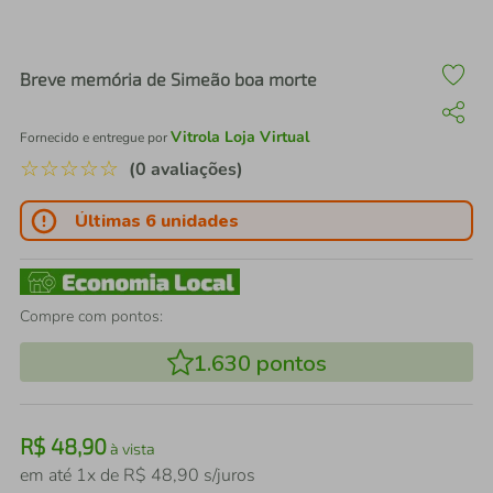
air fryer
4
º
iphone
5
º
Breve memória de Simeão boa morte
Vitrola Loja Virtual
Fornecido e entregue por
☆
☆
☆
☆
☆
(0 avaliações)
Últimas 6 unidades
Compre com pontos:
1.630
pontos
R$
48
,
90
à vista
em até
1
x de
R$
48
,
90
s/juros