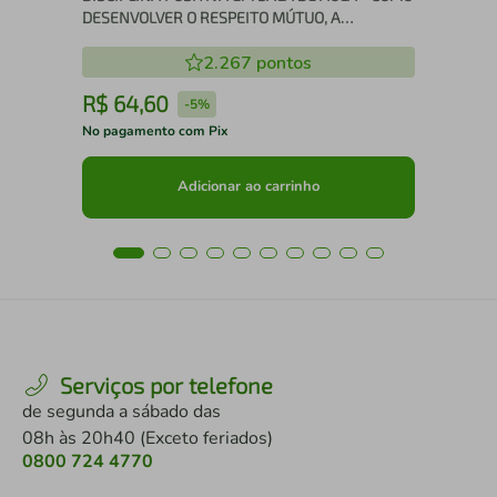
DESENVOLVER O RESPEITO MÚTUO, A
COOPERAÇÃO E A RESPONSABILIDADE EM SUA
2.267
pontos
SALA DE AULA
R$
64
,
60
R
-
5%
No pagamento com Pix
No 
Adicionar ao carrinho
Serviços por telefone
de segunda a sábado das
08h às 20h40 (Exceto feriados)
0800 724 4770