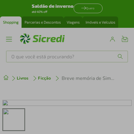
Saldão de inverno
Quero
até 40% off
Shopping
Parcerias e Descontos
Viagens
Imóveis e Veículos
O que você está procurando?
Produtos mais buscados
Breve memória de Simeão boa morte
Livros
Ficção
tenis
1
º
cafeteira
2
º
perfume
3
º