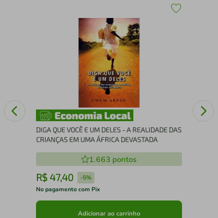
Nov
DIGA QUE VOCÊ E UM DELES - A REALIDADE DAS
CRIANÇAS EM UMA ÁFRICA DEVASTADA
1.663
pontos
R$
47
,
40
R
-
5%
No pagamento com Pix
No 
Adicionar ao carrinho