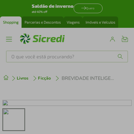
Saldão de inverno
Quero
até 40% off
Shopping
Parcerias e Descontos
Viagens
Imóveis e Veículos
O que você está procurando?
Produtos mais buscados
BREVIDADE INTELIGENTE
Livros
Ficção
tenis
1
º
cafeteira
2
º
perfume
3
º