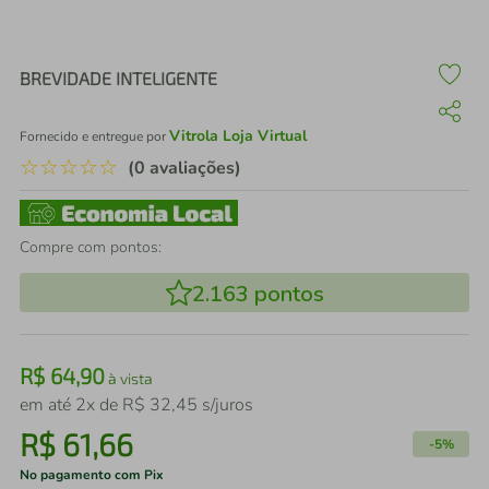
air fryer
4
º
iphone
5
º
BREVIDADE INTELIGENTE
Vitrola Loja Virtual
Fornecido e entregue por
☆
☆
☆
☆
☆
(0 avaliações)
Compre com pontos:
2.163
pontos
R$
64
,
90
à vista
em até
2
x de
R$
32
,
45
s/juros
R$
61
,
66
-
5%
No pagamento com Pix