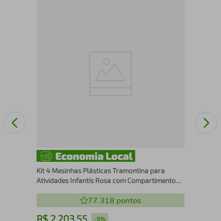
Bri
530
Kit 4 Mesinhas Plásticas Tramontina para
Atividades Infantis Rosa com Compartimento
para Organizar
77.318
pontos
R$
2
.
203
,
55
R
-
5%