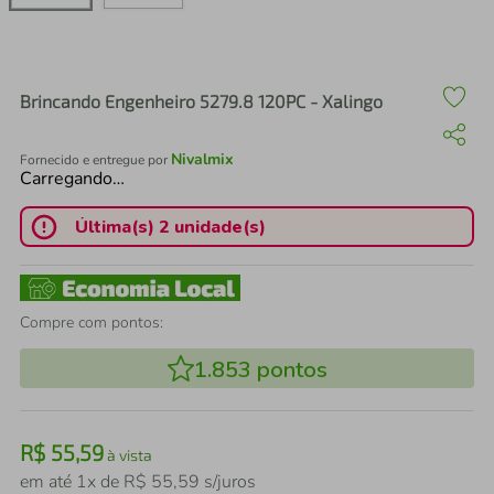
air fryer
4
º
iphone
5
º
Brincando Engenheiro 5279.8 120PC - Xalingo
Nivalmix
Fornecido e entregue por
Carregando…
Última(s) 2 unidade(s)
Compre com pontos:
1.853
pontos
R$
55
,
59
à vista
em até
1
x de
R$
55
,
59
s/juros