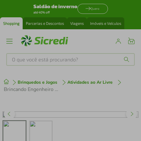
Saldão de inverno
Quero
até 40% off
Shopping
Parcerias e Descontos
Viagens
Imóveis e Veículos
O que você está procurando?
Produtos mais buscados
Brinquedos e Jogos
Atividades ao Ar Livre
tenis
1
º
Brincando Engenheiro 5279.8 120PC - Xalingo
cafeteira
2
º
perfume
3
º