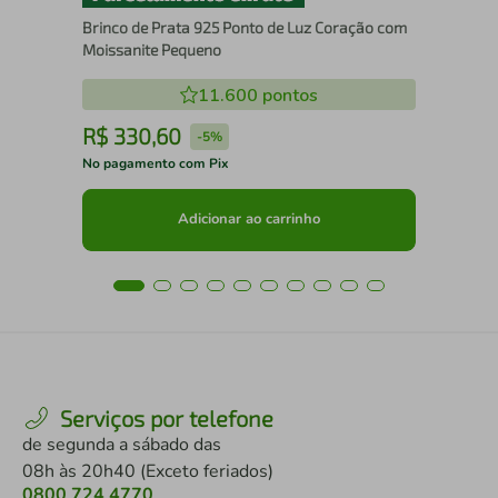
Brinco de Prata 925 Ponto de Luz Coração com
Moissanite Pequeno
11.600
pontos
R$
330
,
60
R
-
5%
No pagamento com Pix
No 
Adicionar ao carrinho
Serviços por telefone
de segunda a sábado das
08h às 20h40 (Exceto feriados)
0800 724 4770