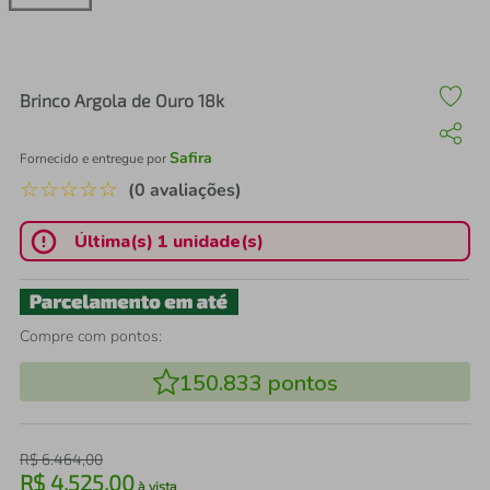
air fryer
4
º
iphone
5
º
Brinco Argola de Ouro 18k
Safira
Fornecido e entregue por
☆
☆
☆
☆
☆
(0 avaliações)
Última(s) 1 unidade(s)
Compre com pontos:
150.833
pontos
R$
6
.
464
,
00
R$
4
.
525
,
00
à vista