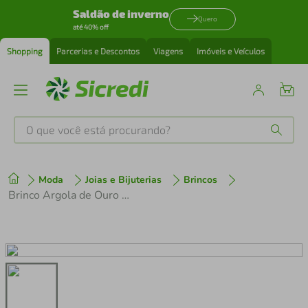
Saldão de inverno
Quero
até 40% off
Shopping
Parcerias e Descontos
Viagens
Imóveis e Veículos
O que você está procurando?
Produtos mais buscados
Moda
Joias e Bijuterias
Brincos
tenis
1
º
Brinco Argola de Ouro 18k
cafeteira
2
º
perfume
3
º