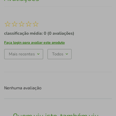
☆
☆
☆
☆
☆
classificação média: 0
(0 avaliações)
Faça login para avaliar este produto
Mais recentes
Todos
Nenhuma avaliação
Quem viu isto, também viu...