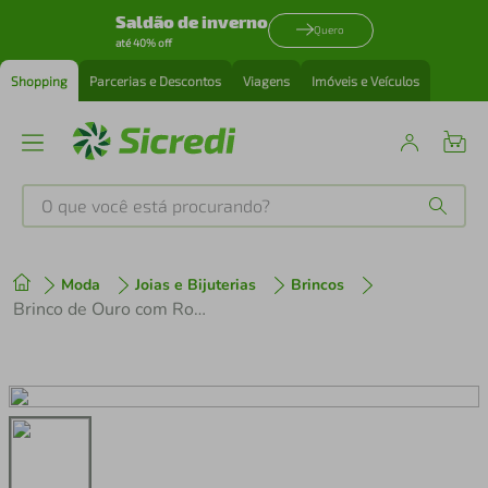
Saldão de inverno
Quero
até 40% off
Shopping
Parcerias e Descontos
Viagens
Imóveis e Veículos
O que você está procurando?
Produtos mais buscados
Moda
Joias e Bijuterias
Brincos
tenis
1
º
Brinco de Ouro com Rodolita
cafeteira
2
º
perfume
3
º