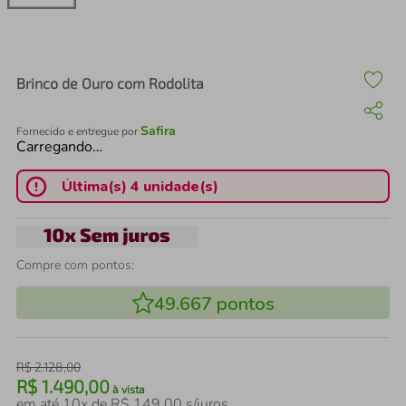
air fryer
4
º
iphone
5
º
Brinco de Ouro com Rodolita
Safira
Fornecido e entregue por
Carregando…
Última(s) 4 unidade(s)
Compre com pontos:
49.667
pontos
R$
2
.
128
,
00
R$
1
.
490
,
00
à vista
em até
10
x de
R$
149
,
00
s/juros