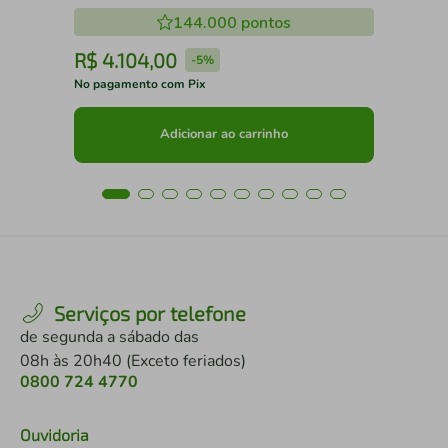
144.000
pontos
R$
4
.
104
,
00
R
-
5%
No pagamento com Pix
No 
Adicionar ao carrinho
Serviços por telefone
de segunda a sábado das
08h às 20h40 (Exceto feriados)
0800 724 4770
Ouvidoria