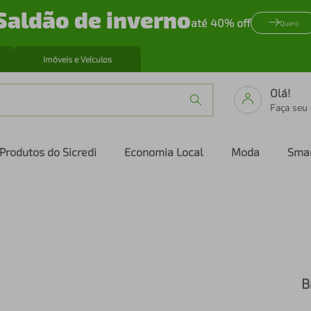
Saldão de inverno
até 40% off
Quero
Imóveis e Veículos
Olá!
Faça seu
Produtos do Sicredi
Economia Local
Moda
Sma
B