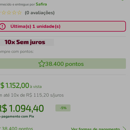
Safira
rnecido e entregue por
☆
☆
☆
☆
☆
(0 avaliações)
Última(s) 1 unidade(s)
ompre com pontos:
38.400
pontos
R$
1
.
152
,
00
à vista
m até
10
x de
R$
115
,
20
s/juros
R$
1
.
094
,
40
-
5%
 pagamento com Pix
38.400
pontos
Ver formas de pagamento