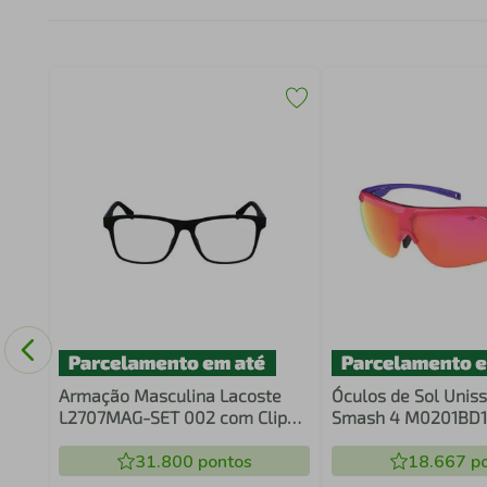
Armação Masculina Lacoste
Óculos de Sol Unis
L2707MAG-SET 002 com Clip
Smash 4 M0201BD1
On
31.800
pontos
18.667
po