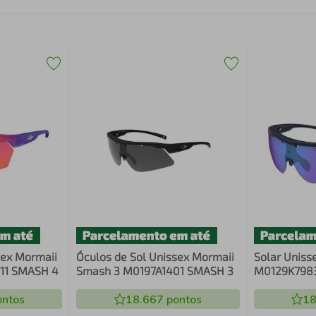
sex Mormaii
Óculos de Sol Unissex Mormaii
Solar Uniss
11 SMASH 4
Smash 3 M0197A1401 SMASH 3
M0129K798
ntos
18.667
pontos
18