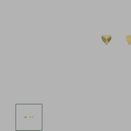
iphone
5
º