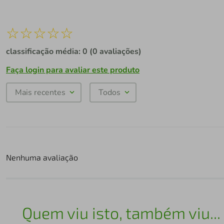
☆
☆
☆
☆
☆
classificação média: 0
(0 avaliações)
Faça login para avaliar este produto
Mais recentes
Todos
Nenhuma avaliação
Quem viu isto, também viu...