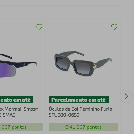
Sand
6506
ex Mormaii Smash
Óculos de Sol Feminino Furla
3 SMASH
SFU980-06S9
.667
pontos
41.367
pontos