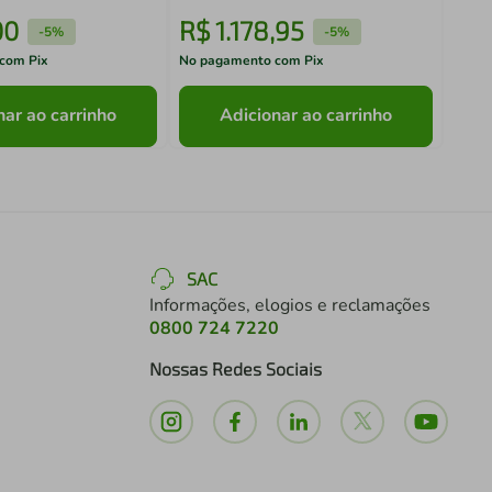
00
R$
1
.
178
,
95
R$
-
5%
-
5%
com Pix
No pagamento com Pix
No pa
nar ao carrinho
Adicionar ao carrinho
SAC
Informações, elogios e reclamações
0800 724 7220
Nossas Redes Sociais