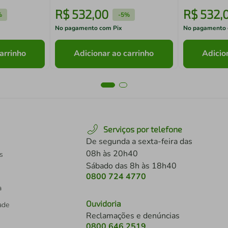
R$
532
,
00
R$
532
,
%
-
5%
No pagamento com Pix
No pagamento 
arrinho
Adicionar ao carrinho
Adicio
Serviços por telefone
De segunda a sexta-feira das
08h às 20h40
s
Sábado das 8h às 18h40
0800 724 4770
a
Ouvidoria
dade
Reclamações e denúncias
0800 646 2519