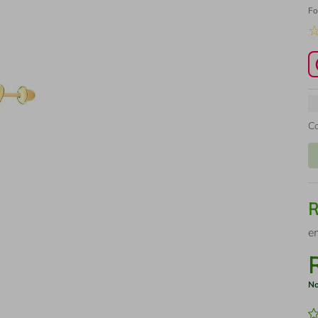
Fo
C
e
No