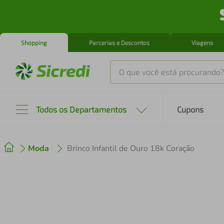
Shopping
Parcerias e Descontos
Viagens
O que você está procurando?
Produtos mais buscados
Todos os Departamentos
Cupons
tenis
1
º
Moda
Brinco Infantil de Ouro 18k Coração
cafeteira
2
º
perfume
3
º
air fryer
4
º