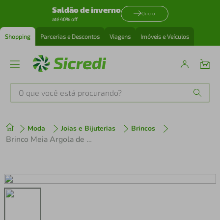
Saldão de inverno
Quero
até 40% off
Shopping
Parcerias e Descontos
Viagens
Imóveis e Veículos
O que você está procurando?
Produtos mais buscados
Moda
Joias e Bijuterias
Brincos
tenis
1
º
Brinco Meia Argola de Ouro 18k
cafeteira
2
º
perfume
3
º