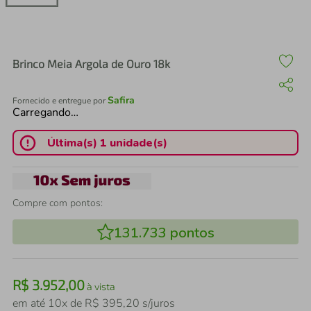
air fryer
4
º
iphone
5
º
Brinco Meia Argola de Ouro 18k
Safira
Fornecido e entregue por
Carregando…
Última(s) 1 unidade(s)
Compre com pontos:
131.733
pontos
R$
3
.
952
,
00
à vista
em até
10
x de
R$
395
,
20
s/juros