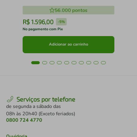
56.000
pontos
R$
1
.
596
,
00
R
-
5%
No pagamento com Pix
No 
Adicionar ao carrinho
Serviços por telefone
de segunda a sábado das
08h às 20h40 (Exceto feriados)
0800 724 4770
Ouvidoria