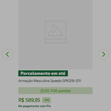
Ócu
54
Armação Masculina Speedo SP6129I-D11
20.700
pontos
R$
589
,
95
R
-
5%
No pagamento com Pix
No 