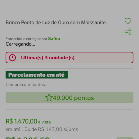
air fryer
4
º
iphone
5
º
Brinco Ponto de Luz de Ouro com Moissanite
Safira
Fornecido e entregue por
Carregando…
Última(s) 3 unidade(s)
Compre com pontos:
49.000
pontos
R$
1
.
470
,
00
à vista
em até
10
x de
R$
147
,
00
s/juros