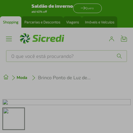
Saldão de inverno
Quero
até 40% off
Shopping
Parcerias e Descontos
Viagens
Imóveis e Veículos
O que você está procurando?
Produtos mais buscados
Brinco Ponto de Luz de Ouro com Moissanite
Moda
tenis
1
º
cafeteira
2
º
perfume
3
º