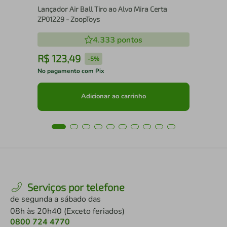
Lançador Air Ball Tiro ao Alvo Mira Certa
ZP01229 - ZoopToys
4.333
pontos
R$
123
,
49
R
-
5%
No pagamento com Pix
No 
Adicionar ao carrinho
Serviços por telefone
de segunda a sábado das
08h às 20h40 (Exceto feriados)
0800 724 4770