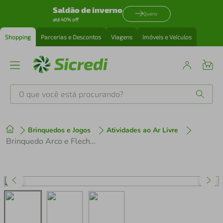
Saldão de inverno
Quero
até 40% off
Shopping
Parcerias e Descontos
Viagens
Imóveis e Veículos
O que você está procurando?
Produtos mais buscados
Brinquedos e Jogos
Atividades ao Ar Livre
tenis
1
º
Brinquedo Arco e Flecha Mira Certa Com Luz - Zoop Toys
cafeteira
2
º
perfume
3
º