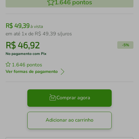
1.646
pontos
R$
49
,
39
à vista
em até
1
x de
R$
49
,
39
s/juros
R$
46
,
92
-
5%
No pagamento com Pix
1.646
pontos
Ver formas de pagamento
Comprar agora
Adicionar ao carrinho