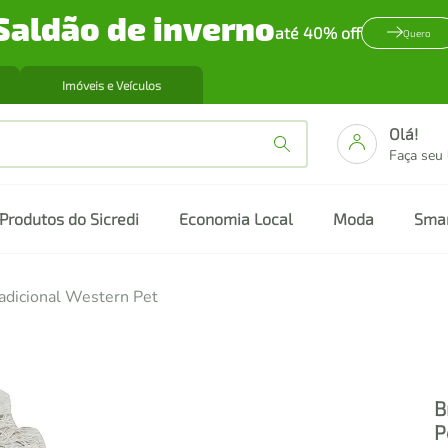
Saldão de inverno
até 40% off
Quero
Imóveis e Veículos
Olá!
Faça seu
Produtos do Sicredi
Economia Local
Moda
Sma
adicional Western Pet
B
P