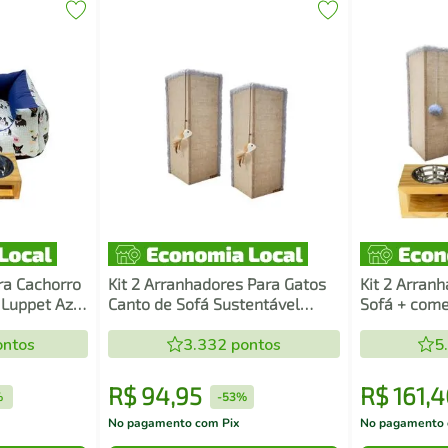
ra Cachorro
Kit 2 Arranhadores Para Gatos
Kit 2 Arran
Luppet Azul
Canto de Sofá Sustentável
Sofá + come
ama
Luppet Cinza
Bolinha Par
ntos
3.332
pontos
5
R$
94
,
95
R$
161
,
4
%
-
53%
No pagamento com Pix
No pagamento 