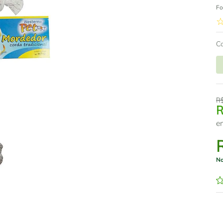
Fo
C
R
e
No