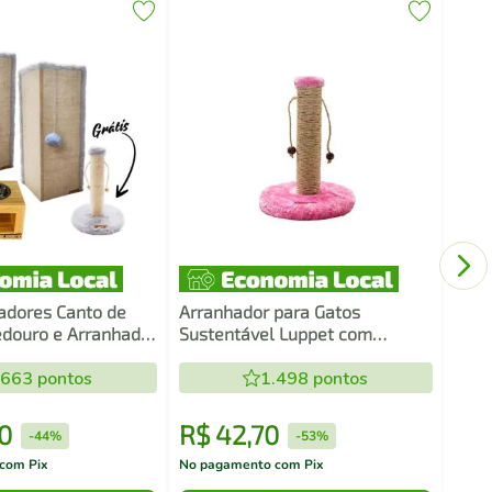
Brin
Lago
hadores Canto de
Arranhador para Gatos
douro e Arranhador
Sustentável Luppet com
a Gatos Luppet
Bolinhas Rosa
.663
pontos
1.498
pontos
0
R$
42
,
70
R$
-
44%
-
53%
com Pix
No pagamento com Pix
No pa