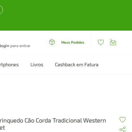
Meus Pedidos
login
para entrar
rtphones
Livros
Cashback em Fatura
rinquedo Cão Corda Tradicional Western
et