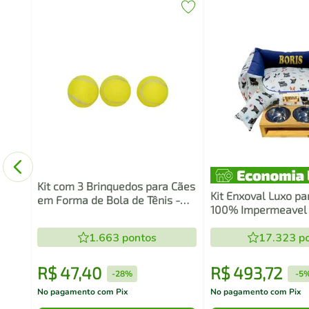
Kit com 3 Brinquedos para Cães
Kit Enxoval Luxo pa
em Forma de Bola de Tênis -
100% Impermeavel 
Ringo
Cachorrinho Com C
1.663
pontos
Personalizada
17.323
po
R$
47
,
40
R$
493
,
72
-
28%
-
5
No pagamento com Pix
No pagamento com Pix