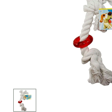
iphone
5
º