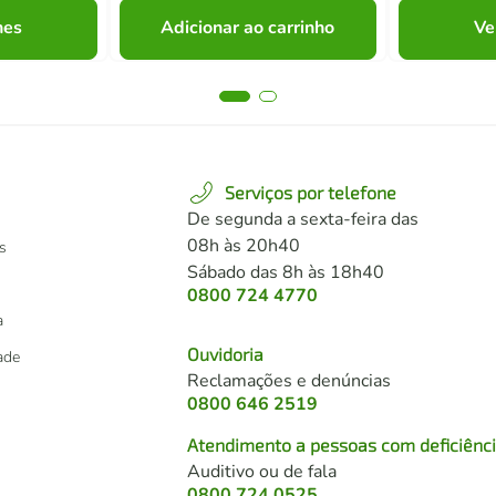
hes
Adicionar ao carrinho
Ve
Serviços por telefone
De segunda a sexta-feira das
08h às 20h40
s
Sábado das 8h às 18h40
0800 724 4770
a
Ouvidoria
dade
Reclamações e denúncias
0800 646 2519
Atendimento a pessoas com deficiênc
Auditivo ou de fala
s
0800 724 0525