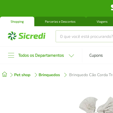
Shopping
Parcerias e Descontos
Viagens
O que você está procurando?
Produtos mais buscados
Todos os Departamentos
Cupons
tenis
1
º
Pet shop
Brinquedos
Brinquedo Cão Corda Tr
cafeteira
2
º
perfume
3
º
air fryer
4
º