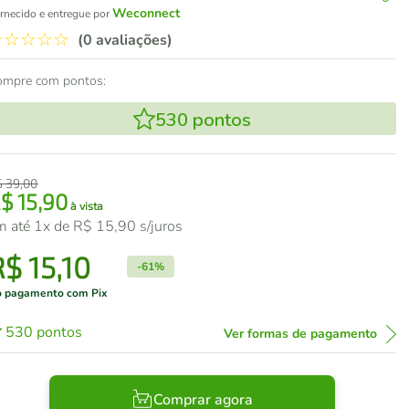
Weconnect
rnecido e entregue por
☆
☆
☆
☆
☆
(0 avaliações)
ompre com pontos:
530
pontos
$
39
,
00
R$
15
,
90
à vista
m até
1
x de
R$
15
,
90
s/juros
R$
15
,
10
-
61%
 pagamento com Pix
530
pontos
Ver formas de pagamento
Comprar agora