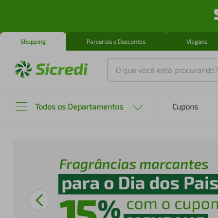
Shopping
Parcerias e Descontos
Viagens
O que você está procurando?
Produtos mais buscados
Todos os Departamentos
Cupons
tenis
1
º
cafeteira
2
º
perfume
3
º
air fryer
4
º