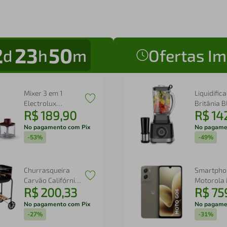
2
23
50
d
h
m
Ofertas Im
Mixer 3 em 1
Liquidific
Electrolux
Britânia 
R$
189
,
90
R$
14
Vermelho Escuro
Fortis Tu
600W Haste em
1400W 3L
No pagamento com Pix
No pagame
Inox e Tecnologia
-
53%
-
49%
TruFlow (EIB21)
Churrasqueira
Smartpho
Carvão Califórnia
Motorola
R$
200
,
33
R$
75
Com Rodinha
g06 4G Tel
Portátil Mor
256GB Câ
No pagamento com Pix
No pagame
50MP Beg
-
27%
-
31%