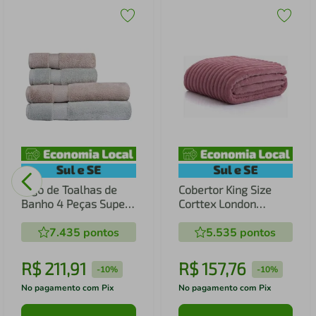
Jogo de Toalhas de
Cobertor King Size
Banho 4 Peças Super
Corttex London
Soft Zero Twist
240x260cm Rosê
Corttex Taúpe/Verde
7.435
pontos
5.535
pontos
R$
211
,
91
R$
157
,
76
-
10%
-
10%
No pagamento com Pix
No pagamento com Pix