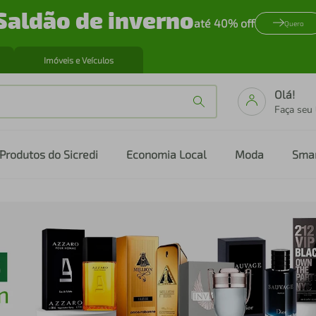
Saldão de inverno
até 40% off
Quero
Imóveis e Veículos
Olá!
Faça seu
Produtos do Sicredi
Economia Local
Moda
Sma