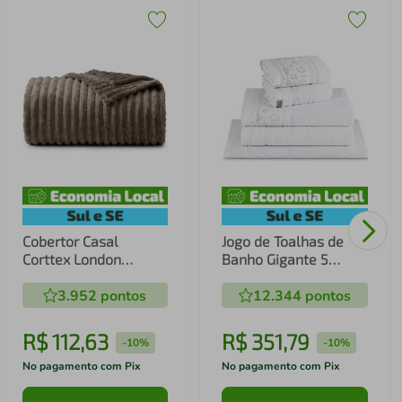
Cobertor Casal
Jogo de Toalhas de
Corttex London
Banho Gigante 5
180x220cm Taúpe
Peças Marselle e
3.952
pontos
Memphis Appel 450
12.344
pontos
g/m² Branca
R$
112
,
63
R$
351
,
79
-
10%
-
10%
No pagamento com Pix
No pagamento com Pix