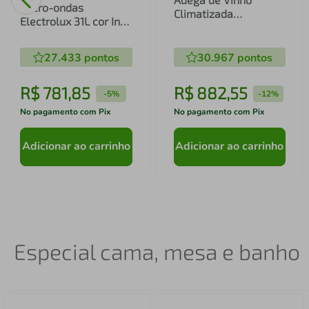
Micro-ondas
Climatizada
Electrolux 31L cor Inox
Electrolux 12 garrafas
Espelhado com Painel
Uma Porta
Integrado e Função
Acabamento em
27.433
pontos
30.967
pontos
Tira Odor (MI41S)
Alumínio (ACB12)
R$
781
,
85
R$
882
,
55
-
5%
-
12%
No pagamento com Pix
No pagamento com Pix
Adicionar ao carrinho
Adicionar ao carrinho
Especial cama, mesa e banho