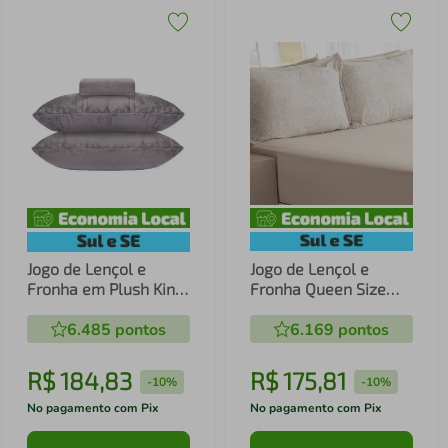
Jogo de Lençol e
Jogo de Lençol e
Fronha em Plush King
Fronha Queen Size
Hedrons Inove
Bella Enxovais Malha
Ardósia
6.485
pontos
100% Algodão 3
6.169
pontos
Peças Cloud Jade
R$
184
,
83
R$
175
,
81
-
10%
-
10%
No pagamento com Pix
No pagamento com Pix