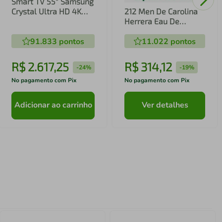
Smart TV 55" Samsung
Crystal Ultra HD 4K
212 Men De Carolina
U8600F com Sistema
Herrera Eau De
Operacional Tizen,
Toilette Masculino
Tecnologia HDR,
91.833
pontos
11.022
pontos
SmartThings, Xbox
Cloud Gaming e Alexa
R$
2
.
617
,
25
R$
314
,
12
-
24%
-
19%
Integrada
No pagamento com Pix
No pagamento com Pix
Adicionar ao carrinho
Ver detalhes