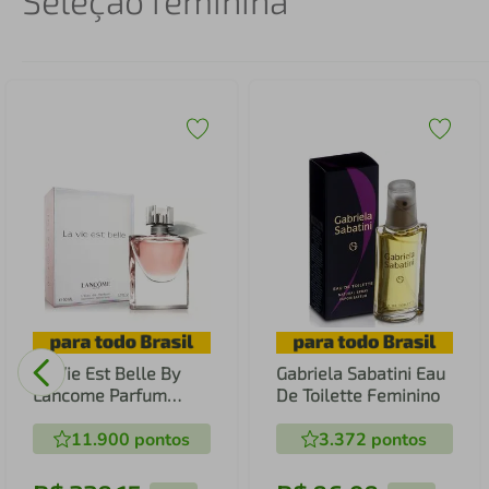
Seleção feminina
La Vie Est Belle By
Gabriela Sabatini Eau
Lancome Parfum
De Toilette Feminino
Feminino
11.900
pontos
3.372
pontos