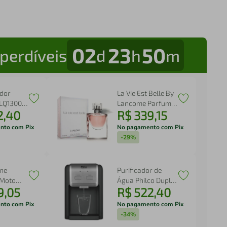
02
23
50
perdíveis
d
h
m
ador
La Vie Est Belle By
BLQ1300P
Lancome Parfum
2
,
40
R$
339
,
15
rbo
Feminino
nto com Pix
No pagamento com Pix
-
29%
ne
Purificador de
 Moto
Água Philco Dupla
9
,
05
R$
522
,
40
a 6,9”
Filtragem 70W
mera
PPU11C
nto com Pix
No pagamento com Pix
e
-
34%