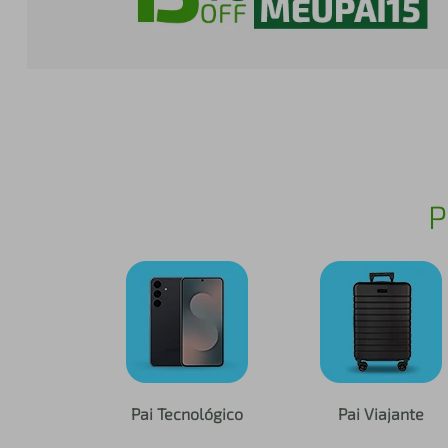
iphone
5
º
P
Pai Tecnológico
Pai Viajante