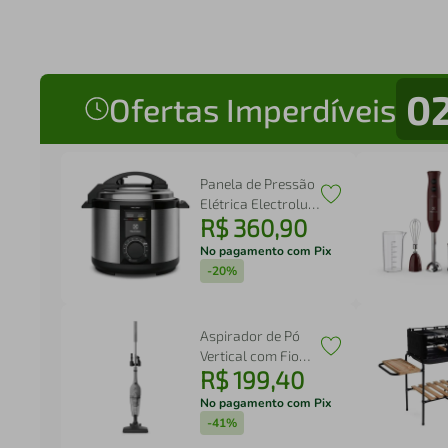
0
Ofertas Imperdíveis
Panela de Pressão
Elétrica Electrolux
R$
360
,
90
por Rita Lobo 5L
Preta Efficient c/
No pagamento com Pix
Timer (PCE20)
-
20%
Aspirador de Pó
Vertical com Fio
R$
199
,
40
Electrolux 1500W 2
em 1 Cyclonic
No pagamento com Pix
Power Cinza
-
41%
(STK16)