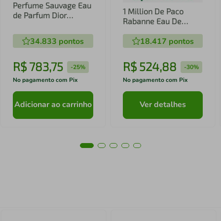
Perfume Sauvage Eau
1 Million De Paco
de Parfum Dior
Rabanne Eau De
Masculino - 100ml
Toilette Masculino
34.833
pontos
18.417
pontos
R$
783
,
75
R$
524
,
88
-
25%
-
30%
No pagamento com Pix
No pagamento com Pix
Adicionar ao carrinho
Ver detalhes