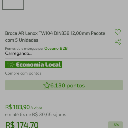
air fryer
4
º
iphone
5
º
Broca AR Lenox TW104 DIN338 12,00mm Pacote
com 5 Unidades
Oceano B2B
Fornecido e entregue por
Carregando…
Compre com pontos:
6.130
pontos
R$
183
,
90
à vista
em até
6
x de
R$
30
,
65
s/juros
R$
174
,
70
-
5%