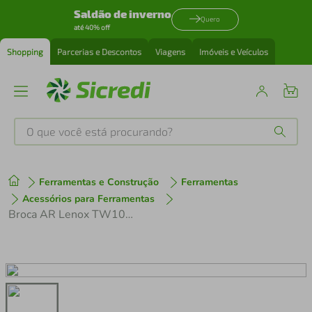
Saldão de inverno
Quero
até 40% off
Shopping
Parcerias e Descontos
Viagens
Imóveis e Veículos
O que você está procurando?
Produtos mais buscados
Ferramentas e Construção
Ferramentas
tenis
1
º
Acessórios para Ferramentas
Broca AR Lenox TW104 DIN338 12,00mm Pacote com 5 Unidades
cafeteira
2
º
perfume
3
º