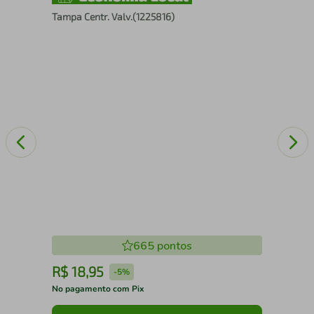
Tampa Centr. Valv.(1225816)
Tam
665
pontos
R$
18
,
95
R
-
5%
No pagamento com Pix
No 