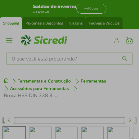
Saldão de inverno
Quero
até 40% off
Shopping
Parcerias e Descontos
Viagens
Imóveis e Veículos
O que você está procurando?
Produtos mais buscados
Ferramentas e Construção
Ferramentas
tenis
1
º
Acessórios para Ferramentas
Broca HSS DIN 338 3.5mm PointTeQ 2608577203 Bosch
cafeteira
2
º
perfume
3
º