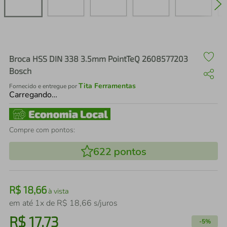
air fryer
4
º
iphone
5
º
Broca HSS DIN 338 3.5mm PointTeQ 2608577203
Bosch
Tita Ferramentas
Fornecido e entregue por
Carregando…
Compre com pontos:
622
pontos
R$
18
,
66
à vista
em até
1
x de
R$
18
,
66
s/juros
R$
17
,
73
-
5%