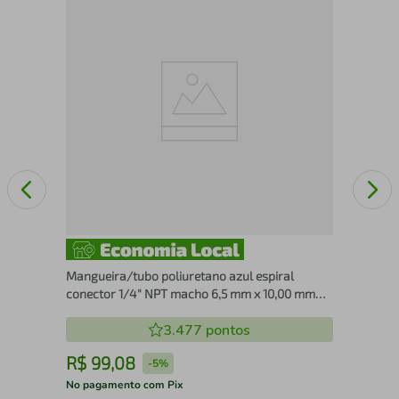
Rep
Mangueira/tubo poliuretano azul espiral
conector 1/4" NPT macho 6,5 mm x 10,00 mm
com 5m VONDER
3.477
pontos
R$
99
,
08
R
-
5%
No pagamento com Pix
No 