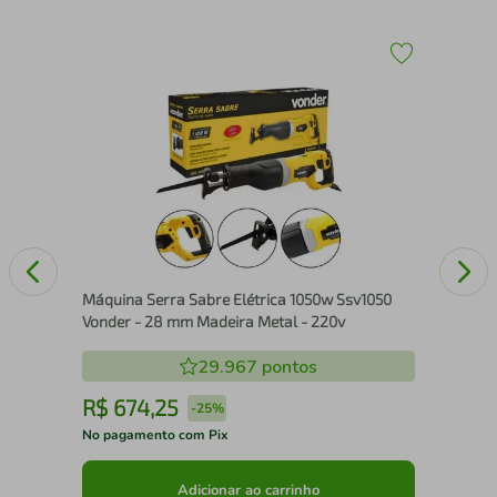
Mot
48v
60i
- 1
Máquina Serra Sabre Elétrica 1050w Ssv1050
Vonder - 28 mm Madeira Metal - 220v
29.967
pontos
R$
674
,
25
R
-
25%
No pagamento com Pix
No 
Adicionar ao carrinho