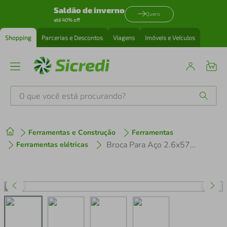
Saldão de inverno
Quero
até 40% off
Shopping
Parcerias e Descontos
Viagens
Imóveis e Veículos
O que você está procurando?
Produtos mais buscados
Ferramentas e Construção
Ferramentas
tenis
1
º
Broca Para Aço 2.6x57mm Tramontina Master em Aço Rápido HSS DIN 338
Ferramentas elétricas
cafeteira
2
º
perfume
3
º