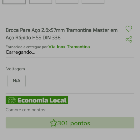
air fryer
4
º
iphone
5
º
Broca Para Aço 2.6x57mm Tramontina Master em
Aço Rápido HSS DIN 338
Via Inox Tramontina
Fornecido e entregue por
Carregando…
Voltagem
N/A
Compre com pontos:
301
pontos