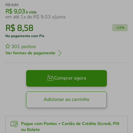
R$
9
,
61
R$
9
,
03
à vista
em até
1
x de
R$
9
,
03
s/juros
R$
8
,
58
-
11%
No pagamento com Pix
301
pontos
Ver formas de pagamento
Comprar agora
Adicionar ao carrinho
Pague com Pontos + Cartão de Crédito Sicredi, PIX
ou Boleto