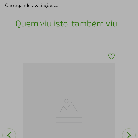
Carregando avaliações…
Quem viu isto, também viu...
Pul
Bic
olt