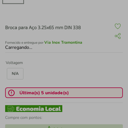
air fryer
4
º
iphone
5
º
Broca para Aço 3.25x65 mm DIN 338
Via Inox Tramontina
Fornecido e entregue por
Carregando…
Voltagem
N/A
Última(s) 5 unidade(s)
Compre com pontos: