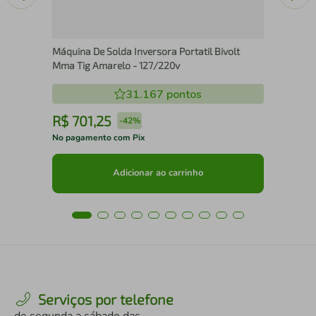
Máquina De Solda Inversora Portatil Bivolt
Mma Tig Amarelo - 127/220v
31.167
pontos
R$
701
,
25
R
-
42%
No pagamento com Pix
No 
Adicionar ao carrinho
Serviços por telefone