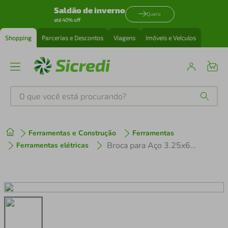
Saldão de inverno
Quero
até 40% off
Shopping
Parcerias e Descontos
Viagens
Imóveis e Veículos
O que você está procurando?
Produtos mais buscados
Ferramentas e Construção
Ferramentas
tenis
1
º
Broca para Aço 3.25x65 mm DIN 338
Ferramentas elétricas
cafeteira
2
º
perfume
3
º