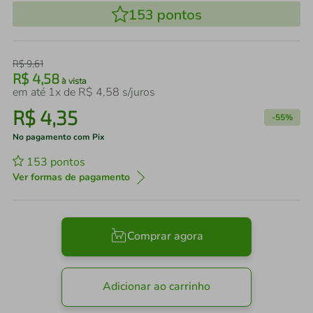
153
pontos
R$
9
,
61
R$
4
,
58
à vista
em até
1
x de
R$
4
,
58
s/juros
R$
4
,
35
-
55%
No pagamento com Pix
153
pontos
Ver formas de pagamento
Comprar agora
Adicionar ao carrinho