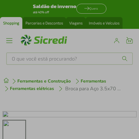
Saldão de inverno
Quero
até 40% off
Shopping
Parcerias e Descontos
Viagens
Imóveis e Veículos
O que você está procurando?
Produtos mais buscados
Ferramentas e Construção
Ferramentas
tenis
1
º
Broca para Aço 3.5x70 mm DIN 338
Ferramentas elétricas
cafeteira
2
º
perfume
3
º