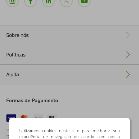
Sobre nós
+
Políticas
+
Ajuda
+
Formas de Pagamento
Utilizamos cookies neste site para melhorar sua
*Pontos dos Cartões Sicredi
experiência de navegação de acordo com nossa
*Cartões Sicredi