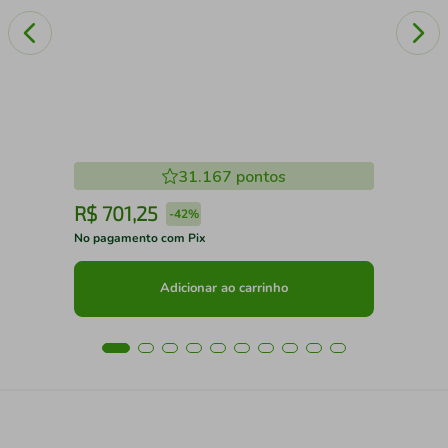
31.167
pontos
R$
701
,
25
R
-
42%
No pagamento com Pix
No 
Adicionar ao carrinho