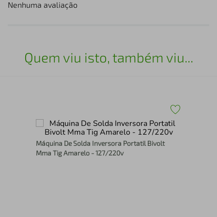
Nenhuma avaliação
Quem viu isto, também viu...
Máquina De Solda Inversora Portatil Bivolt
e e
Mis
Mma Tig Amarelo - 127/220v
MAV