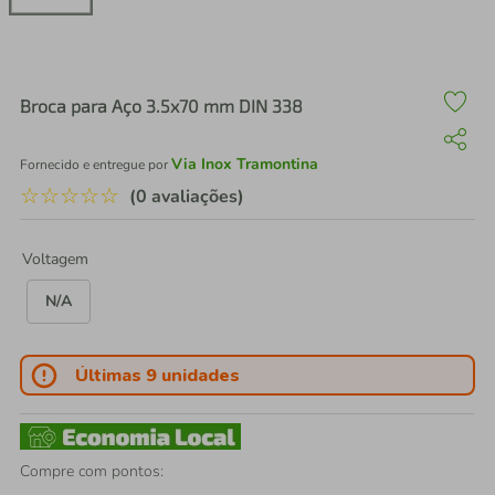
air fryer
4
º
iphone
5
º
Broca para Aço 3.5x70 mm DIN 338
Via Inox Tramontina
Fornecido e entregue por
☆
☆
☆
☆
☆
(0 avaliações)
Voltagem
N/A
Últimas 9 unidades
Compre com pontos: