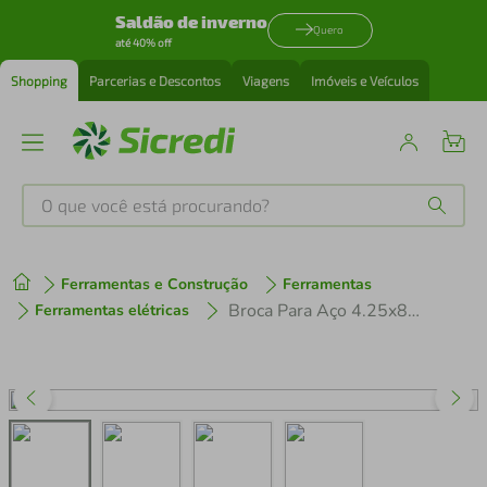
Saldão de inverno
Quero
até 40% off
Shopping
Parcerias e Descontos
Viagens
Imóveis e Veículos
O que você está procurando?
Produtos mais buscados
Ferramentas e Construção
Ferramentas
tenis
1
º
Broca Para Aço 4.25x80mm Tramontina Master em Aço Rápido HSS DIN 338
Ferramentas elétricas
cafeteira
2
º
perfume
3
º