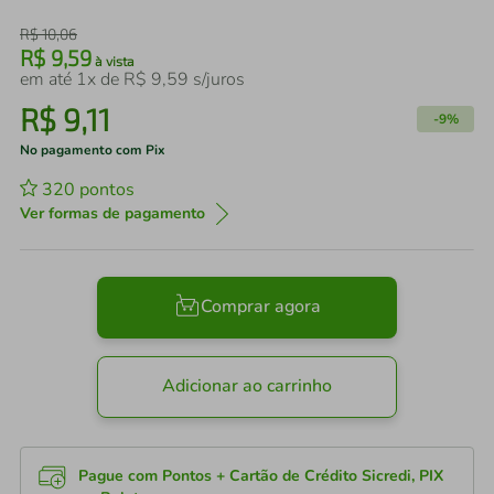
R$
10
,
06
R$
9
,
59
à vista
em até
1
x de
R$
9
,
59
s/juros
R$
9
,
11
-
9%
No pagamento com Pix
320
pontos
Ver formas de pagamento
Comprar agora
Adicionar ao carrinho
Pague com Pontos + Cartão de Crédito Sicredi, PIX