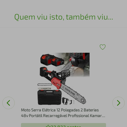
Quem viu isto, também viu...
Ser
PSC
9
Moto Serra Elétrica 12 Polegadas 2 Baterias
48v Portátil Recarregável Profissional Kamare
- 110v 220v