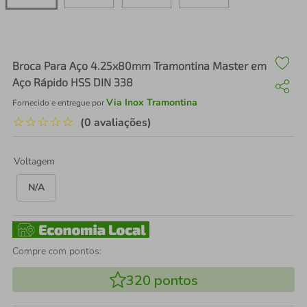
air fryer
4
º
iphone
5
º
Broca Para Aço 4.25x80mm Tramontina Master em
Aço Rápido HSS DIN 338
Via Inox Tramontina
Fornecido e entregue por
☆
☆
☆
☆
☆
(0 avaliações)
Voltagem
N/A
Compre com pontos:
320
pontos