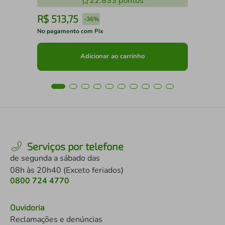
22.833
pontos
R$
513
,
75
R
-
36%
No pagamento com Pix
No 
Adicionar ao carrinho
Serviços por telefone
de segunda a sábado das
08h às 20h40 (Exceto feriados)
0800 724 4770
Ouvidoria
Reclamações e denúncias