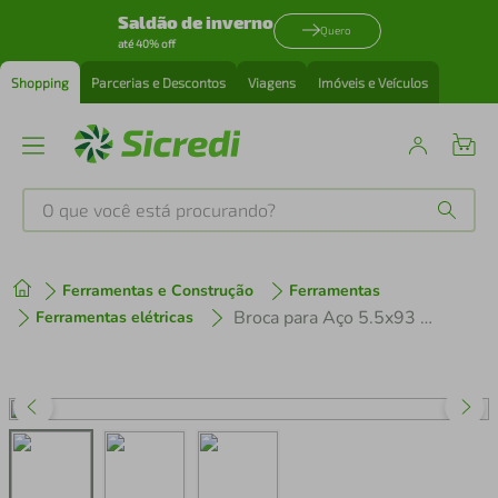
Saldão de inverno
Quero
até 40% off
Shopping
Parcerias e Descontos
Viagens
Imóveis e Veículos
O que você está procurando?
Produtos mais buscados
Ferramentas e Construção
Ferramentas
tenis
1
º
Broca para Aço 5.5x93 mm Tramontina Master em Aço Rápido HSS DIN 338
Ferramentas elétricas
cafeteira
2
º
perfume
3
º