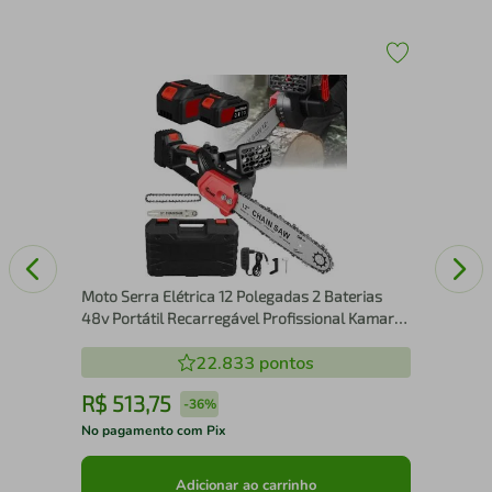
Ser
Gpm
olt
110
Moto Serra Elétrica 12 Polegadas 2 Baterias
48v Portátil Recarregável Profissional Kamare
- 110v 220v
22.833
pontos
R$
513
,
75
R
-
36%
No pagamento com Pix
No 
Adicionar ao carrinho