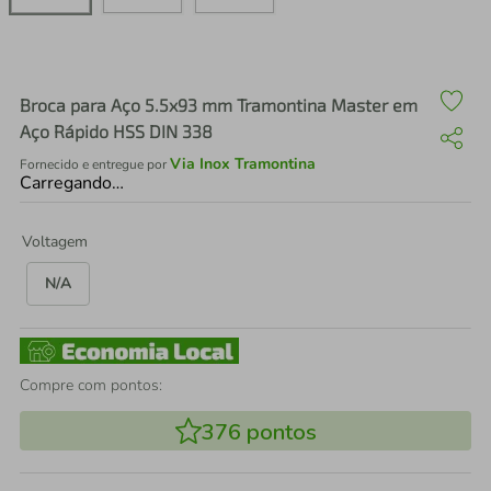
air fryer
4
º
iphone
5
º
Broca para Aço 5.5x93 mm Tramontina Master em
Aço Rápido HSS DIN 338
Via Inox Tramontina
Fornecido e entregue por
Carregando…
Voltagem
N/A
Compre com pontos:
376
pontos