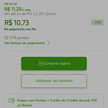
R$
12
,
32
R$
11
,
29
à vista
em até
1
x de
R$
11
,
29
s/juros
R$
10
,
73
-
13%
No pagamento com Pix
376
pontos
Ver formas de pagamento
Comprar agora
Adicionar ao carrinho
Pague com Pontos + Cartão de Crédito Sicredi, PIX
ou Boleto