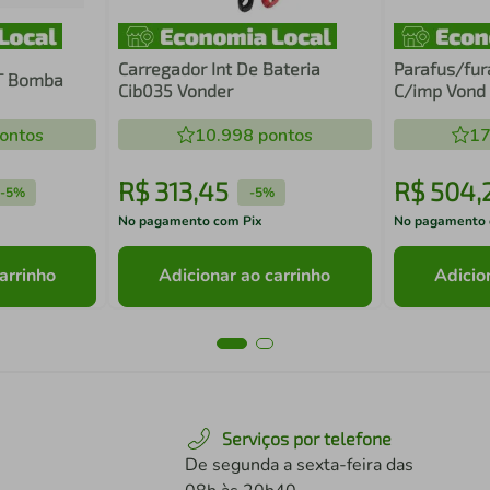
Carregador Int De Bateria
Parafus/fur
 T Bomba
Cib035 Vonder
C/imp Vond
ontos
10.998
pontos
17
R$
313
,
45
R$
504
,
-
5%
-
5%
No pagamento com Pix
No pagamento 
arrinho
Adicionar ao carrinho
Adicio
Serviços por telefone
De segunda a sexta-feira das