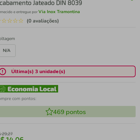
cabamento Jateado DIN 8039
Via Inox Tramontina
rnecido e entregue por
☆
☆
☆
☆
☆
(0 avaliações)
oltagem
N/A
Última(s) 3 unidade(s)
ompre com pontos:
469
pontos
$
29
,
27
R$
14
,
06