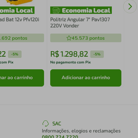
ad Bat 12v Pfv120i
Politriz Angular 7" Pav1307
220V Vonder
.692
pontos
45.573
pontos
22
R$
1
.
298
,
82
R$
-
5%
-
5%
com Pix
No pagamento com Pix
No pa
nar ao carrinho
Adicionar ao carrinho
SAC
Informações, elogios e reclamações
0800 724 7220