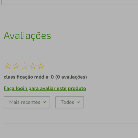
Avaliações
☆
☆
☆
☆
☆
classificação média: 0
(0 avaliações)
Faça login para avaliar este produto
Mais recentes
Todos