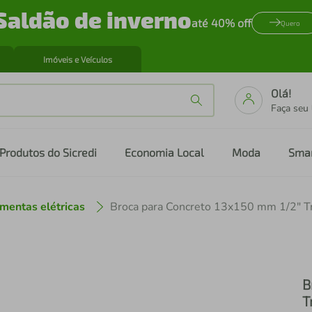
Saldão de inverno
até 40% off
Quero
Imóveis e Veículos
Olá!
Faça seu
Produtos do Sicredi
Economia Local
Moda
Sma
mentas elétricas
B
T