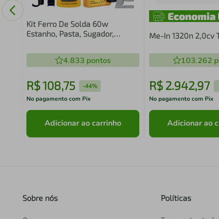
Kit Ferro De Solda 60w
Estanho, Pasta, Sugador,
Me-In 1320n 2,0cv
Multímetro - 220v
4.833
pontos
103.262
p
R$
108
,
75
R$
2
.
942
,
97
-
44%
No pagamento com Pix
No pagamento com Pix
Adicionar ao carrinho
Adicionar ao c
Sobre nós
Políticas