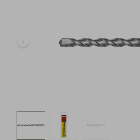
iphone
5
º