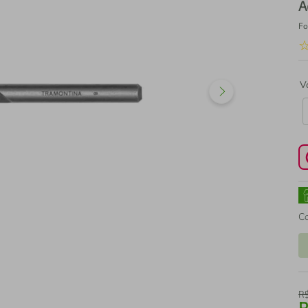
A
Fo
V
C
R