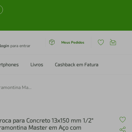
Meus Pedidos
login
para entrar
rtphones
Livros
Cashback em Fatura
Broca para Concreto 13x150 mm 1/2" Tramontina Master em Aço com Acabamento Jateado DIN 8039
roca para Concreto 13x150 mm 1/2"
ramontina Master em Aço com