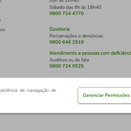
08h às 20h40
s
Sábado das 8h às 18h40
0800 724 4770
a
Ouvidoria
dade
Reclamações e denúncias
0800 646 2519
Atendimento a pessoas com deficiênc
Auditivo ou de fala
s
0800 724 0525
periência de navegação de
Gerenciar Permissões