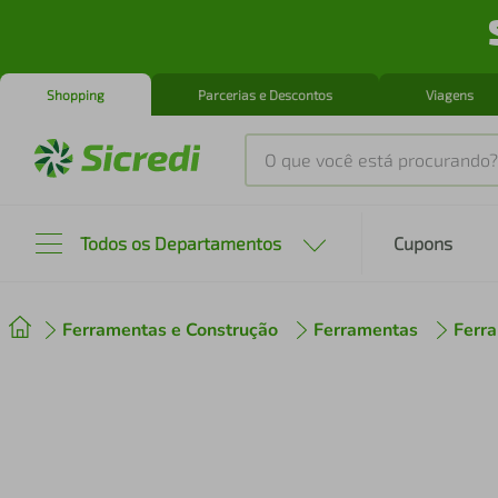
Shopping
Parcerias e Descontos
Viagens
O que você está procurando?
Produtos mais buscados
Todos os Departamentos
Cupons
tenis
1
º
Ferramentas e Construção
Ferramentas
Ferra
cafeteira
2
º
perfume
3
º
air fryer
4
º