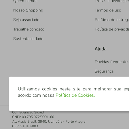
Quem somos
Trocas e devoluçõe
Nosso Shopping
Termos de uso
Seja associado
Políticas de entreg
Trabalhe conosco
Política de privaci
Sustentabilidade
Ajuda
Dúvidas frequente
Segurança
Utilizamos cookies neste site para melhorar sua ex
acordo com nossa
Política de Cookies
.
Confederação Sicredi
CNPJ: 03.795.072/0001-60
Av. Assis Brasil, 3940, J. Lindóia - Porto Alegre
CEP: 91010-003