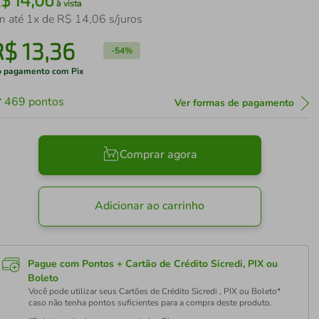
à vista
m até
1
x de
R$
14
,
06
s/juros
R$
13
,
36
-
54%
 pagamento com Pix
469
pontos
Ver formas de pagamento
Comprar agora
Adicionar ao carrinho
Pague com Pontos + Cartão de Crédito Sicredi, PIX ou
Boleto
Você pode utilizar seus Cartões de Crédito Sicredi , PIX ou Boleto*
caso não tenha pontos suficientes para a compra deste produto.