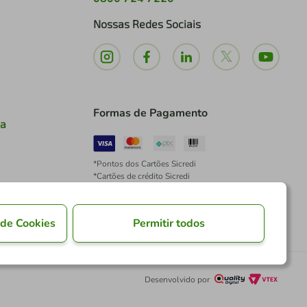
Nossas Redes Sociais
Formas de Pagamento
ia
*Pontos dos Cartões Sicredi
*Cartões de crédito Sicredi
*Boleto exclusivo para associados PJ
*É vedada a cobrança de preço superior, valor ou
encargo adicional para pagamentos por meio de
 de Cookies
Permitir todos
Pix à vista.
Desenvolvido por