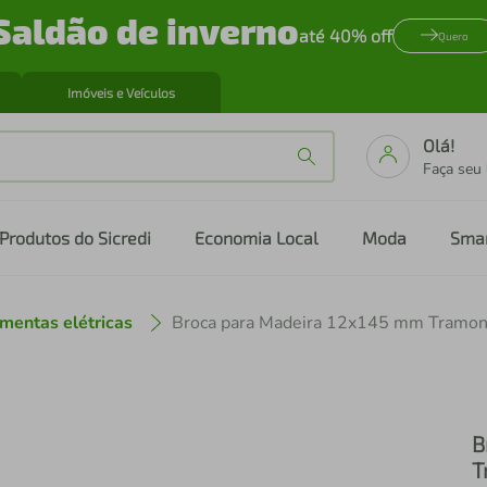
Saldão de inverno
até 40% off
Quero
Imóveis e Veículos
Olá!
Faça seu
Produtos do Sicredi
Economia Local
Moda
Sma
mentas elétricas
B
T