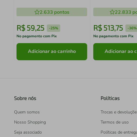
Regulagem De Temperatura
Portátil Recarregáv
Profissional Several - 220V
Profissional Kamare
2.633
pontos
22.833
po
R$
59
,
25
R$
513
,
75
-
25%
-
36%
No pagamento com Pix
No pagamento com Pix
Adicionar ao carrinho
Adicionar ao c
Sobre nós
Políticas
Quem somos
Trocas e devoluçõe
Nosso Shopping
Termos de uso
Seja associado
Políticas de entreg