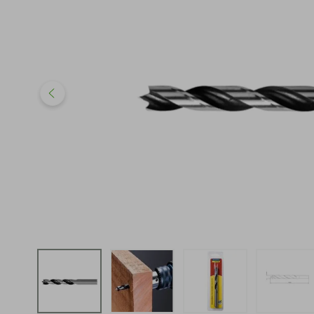
iphone
5
º