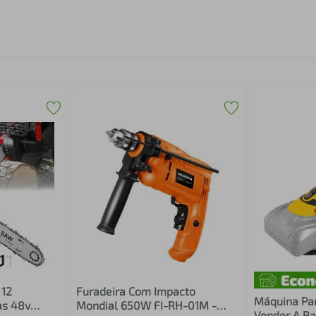
 12
Furadeira Com Impacto
Máquina Par
as 48v
Mondial 650W FI-RH-01M -
Vonder A Ba