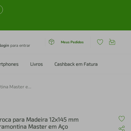
Meus Pedidos
login
para entrar
rtphones
Livros
Cashback em Fatura
Broca para Madeira 12x145 mm Tramontina Master em Aço
roca para Madeira 12x145 mm
ramontina Master em Aço