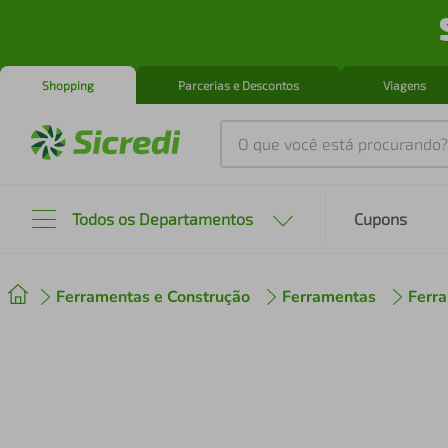
Shopping
Parcerias e Descontos
Viagens
O que você está procurando?
Produtos mais buscados
Todos os Departamentos
Cupons
tenis
1
º
Ferramentas e Construção
Ferramentas
Ferra
cafeteira
2
º
perfume
3
º
air fryer
4
º