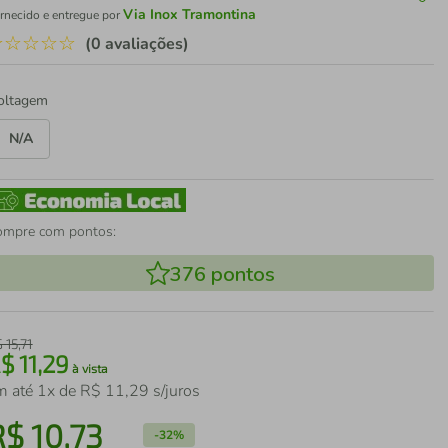
Via Inox Tramontina
rnecido e entregue por
☆
☆
☆
☆
☆
(0 avaliações)
oltagem
N/A
ompre com pontos:
376
pontos
$
15
,
71
R$
11
,
29
à vista
m até
1
x de
R$
11
,
29
s/juros
R$
10
,
73
-
32%