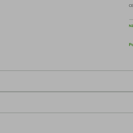
C
Nã
Po