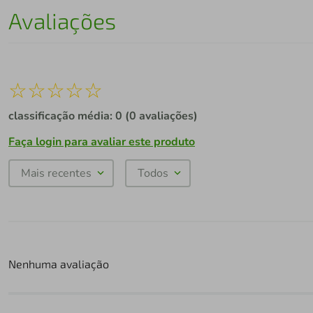
Avaliações
☆
☆
☆
☆
☆
classificação média: 0
(0 avaliações)
Faça login para avaliar este produto
Mais recentes
Todos
Nenhuma avaliação