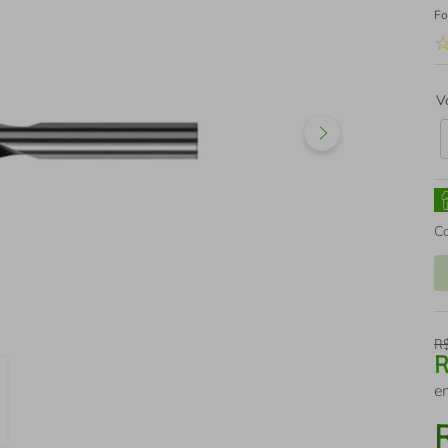
Fo
V
C
R
e