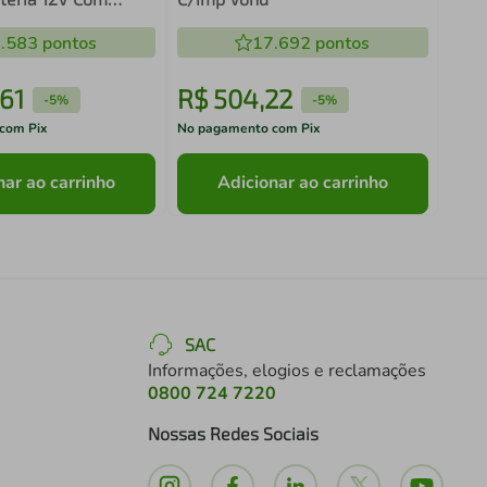
P120 Pisos
s
.583
pontos
17.692
pontos
61
R$
504
,
22
R$
-
5%
-
5%
com Pix
No pagamento com Pix
No pa
nar ao carrinho
Adicionar ao carrinho
SAC
Informações, elogios e reclamações
0800 724 7220
Nossas Redes Sociais