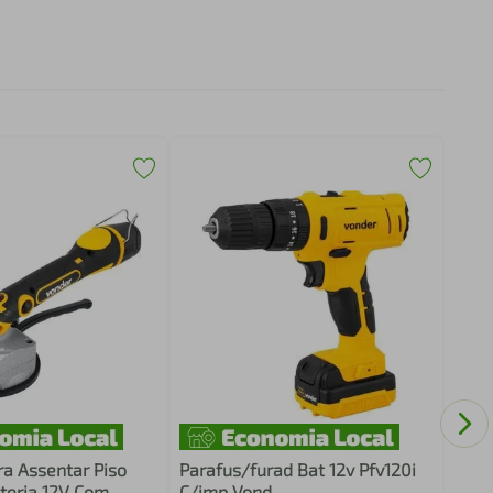
Poli
220V
a Assentar Piso
Parafus/furad Bat 12v Pfv120i
teria 12V Com
C/imp Vond