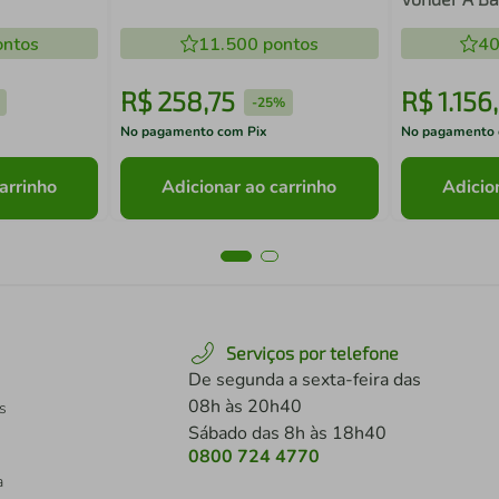
el
220V
Ventosa MA
 - 110v 220v
ntos
11.500
pontos
Porcelanato
40
R$
258
,
75
R$
1
.
156
,
-
25%
No pagamento com Pix
No pagamento 
arrinho
Adicionar ao carrinho
Adicio
Serviços por telefone
De segunda a sexta-feira das
08h às 20h40
s
Sábado das 8h às 18h40
0800 724 4770
a