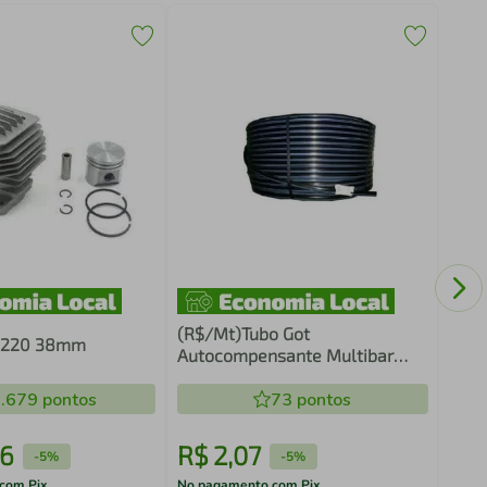
Dis.
115m
(R$/Mt)Tubo Got
Fs220 38mm
Autocompensante Multibar
60cm 35 Mil 1,3 L/H 400m
.679
pontos
73
pontos
6
R$
2
,
07
R$
-
5%
-
5%
com Pix
No pagamento com Pix
No pa