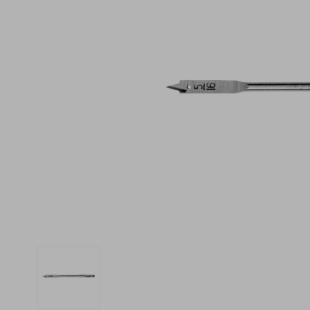
iphone
5
º