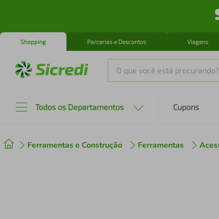
Shopping
Parcerias e Descontos
Viagens
O que você está procurando?
Produtos mais buscados
Todos os Departamentos
Cupons
tenis
1
º
Ferramentas e Construção
Ferramentas
Aces
cafeteira
2
º
perfume
3
º
air fryer
4
º