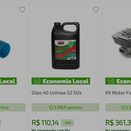
Oleo 40 Unimax S3 5lts
Kit Motor 
ntos
3.865
pontos
12
R$
110
,
14
R$
361
,
3
-
5%
No pagamento com Pix
No pagamento 