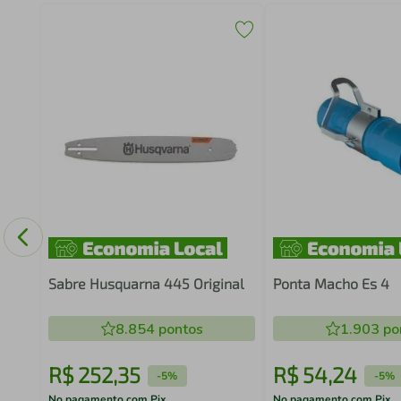
 15
/4"
R
Sabre Husquarna 445 Original
Ponta Macho Es 4
8.854
pontos
1.903
po
R$
252
,
35
R$
54
,
24
-
5%
-
5%
No pagamento com Pix
No pagamento com Pix