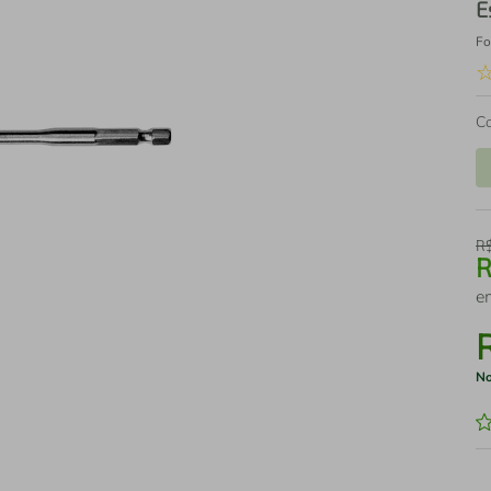
E
Fo
C
R
e
No