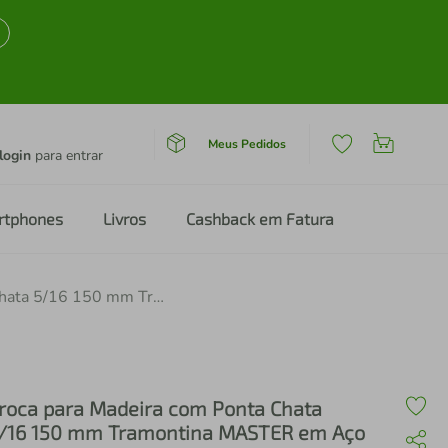
Meus Pedidos
login
para entrar
rtphones
Livros
Cashback em Fatura
Broca para Madeira com Ponta Chata 5/16 150 mm Tramontina MASTER em Aço Especial
roca para Madeira com Ponta Chata
/16 150 mm Tramontina MASTER em Aço