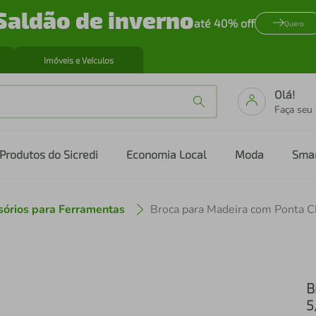
Saldão de inverno
até 40% off
Quero
Imóveis e Veículos
Olá!
Faça seu
Produtos do Sicredi
Economia Local
Moda
Sma
sórios para Ferramentas
B
5