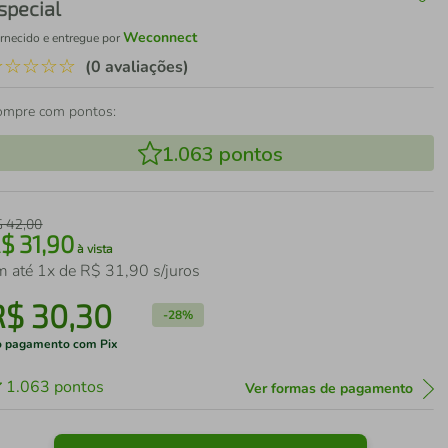
special
Weconnect
rnecido e entregue por
☆
☆
☆
☆
☆
(0 avaliações)
ompre com pontos:
1.063
pontos
$
42
,
00
R$
31
,
90
à vista
m até
1
x de
R$
31
,
90
s/juros
R$
30
,
30
-
28%
 pagamento com Pix
1.063
pontos
Ver formas de pagamento