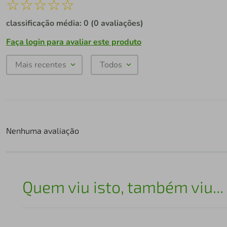
☆
☆
☆
☆
☆
classificação média: 0
(0 avaliações)
Faça login para avaliar este produto
Mais recentes
Todos
Nenhuma avaliação
Quem viu isto, também viu...