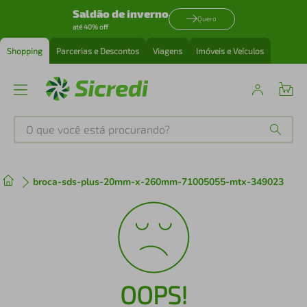
Saldão de inverno
Quero
até 40% off
Shopping
Parcerias e Descontos
Viagens
Imóveis e Veículos
O que você está procurando?
Produtos mais buscados
broca-sds-plus-20mm-x-260mm-71005055-mtx-349023
tenis
1
º
cafeteira
2
º
perfume
3
º
OOPS!