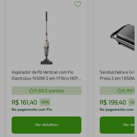
Aspirador de Pó Vertical com Fio
Sanduicheira e Gril
Electrolux 1450W 2 em 1 Filtro HEPA
Press 2 em 1 850W
Branco (STK14B)
5.663
pontos
6.997
R$
161
,
40
R$
199
,
40
-
10%
-
13
No pagamento com Pix
No pagamento com P
Ver detalhes
Ver det