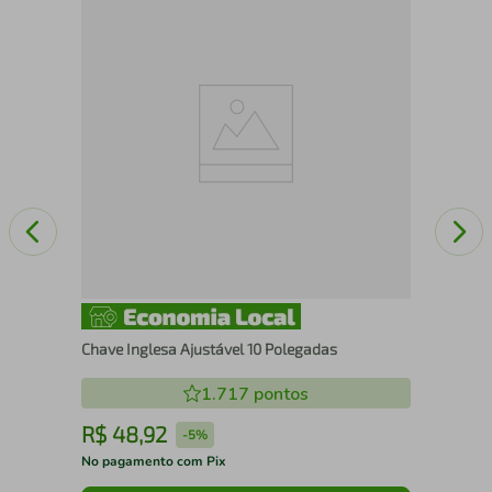
Fur
Com
Bla
Chave Inglesa Ajustável 10 Polegadas
1.717
pontos
R$
48
,
92
R
-
5%
No pagamento com Pix
No 