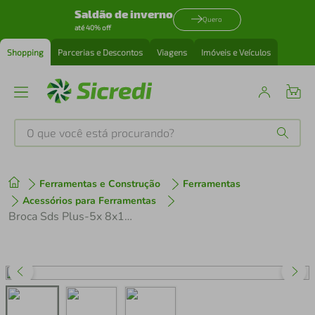
Saldão de inverno
Quero
até 40% off
Shopping
Parcerias e Descontos
Viagens
Imóveis e Veículos
O que você está procurando?
Produtos mais buscados
Ferramentas e Construção
Ferramentas
tenis
1
º
Acessórios para Ferramentas
Broca Sds Plus-5x 8x150x210mm Bosch
cafeteira
2
º
perfume
3
º