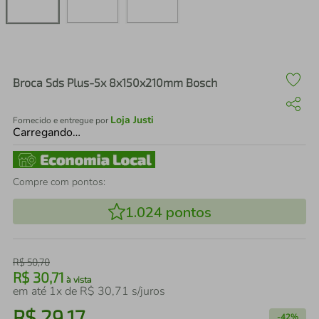
air fryer
4
º
iphone
5
º
Broca Sds Plus-5x 8x150x210mm Bosch
Loja Justi
Fornecido e entregue por
Carregando…
Compre com pontos:
1.024
pontos
R$
50
,
70
R$
30
,
71
à vista
em até
1
x de
R$
30
,
71
s/juros
R$
29
,
17
-
42%