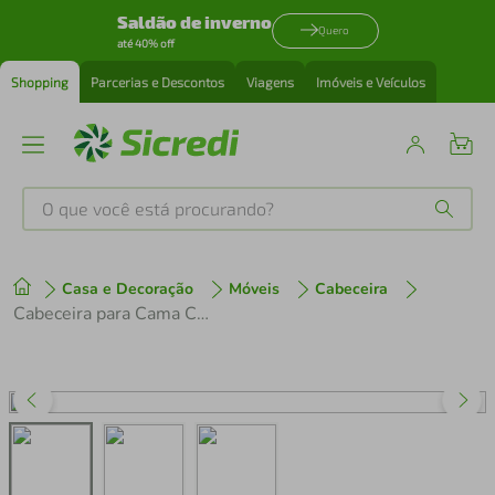
Saldão de inverno
Quero
até 40% off
Shopping
Parcerias e Descontos
Viagens
Imóveis e Veículos
O que você está procurando?
Produtos mais buscados
Casa e Decoração
Móveis
Cabeceira
tenis
1
º
Cabeceira para Cama Casal Dobuê Berlim em Tecido Velopus
cafeteira
2
º
perfume
3
º