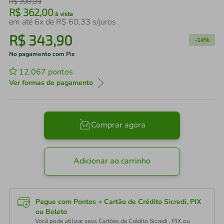
R$
398
,
89
R$
362
,
00
à vista
em até
6
x de
R$
60
,
33
s/juros
R$
343
,
90
-
14%
No pagamento com Pix
12.067
pontos
Ver formas de pagamento
Comprar agora
Adicionar ao carrinho
Pague com Pontos + Cartão de Crédito Sicredi, PIX
ou Boleto
Você pode utilizar seus Cartões de Crédito Sicredi , PIX ou