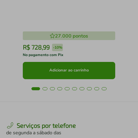
27.000
pontos
R$
728
,
99
R
-
10%
No pagamento com Pix
No 
Adicionar ao carrinho
Serviços por telefone
de segunda a sábado das