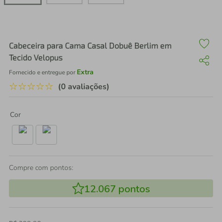
air fryer
4
º
iphone
5
º
Cabeceira para Cama Casal Dobuê Berlim em
Tecido Velopus
Extra
Fornecido e entregue por
☆
☆
☆
☆
☆
(0 avaliações)
Cor
Compre com pontos:
12.067
pontos