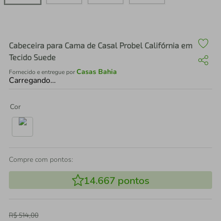
air fryer
4
º
iphone
5
º
Cabeceira para Cama de Casal Probel Califórnia em
Tecido Suede
Casas Bahia
Fornecido e entregue por
Carregando…
Cor
Compre com pontos:
14.667
pontos
R$
514
,
00