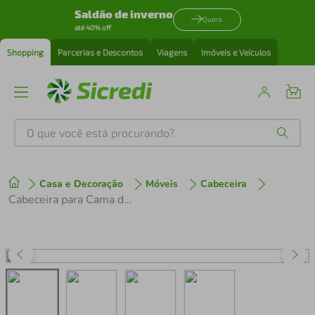
Saldão de inverno
Quero
até 40% off
Shopping
Parcerias e Descontos
Viagens
Imóveis e Veículos
O que você está procurando?
Produtos mais buscados
Casa e Decoração
Móveis
Cabeceira
tenis
1
º
Cabeceira para Cama de Casal Probel Califórnia em Tecido Suede
cafeteira
2
º
perfume
3
º