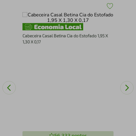
Mes
Cabeceira Casal Betina Cia do Estofado 1,95 X
Mo
1,30 X 0,17
56.333
pontos