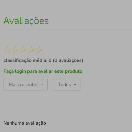
Avaliações
☆
☆
☆
☆
☆
classificação média: 0
(0 avaliações)
Faça login para avaliar este produto
Mais recentes
Todos
Nenhuma avaliação