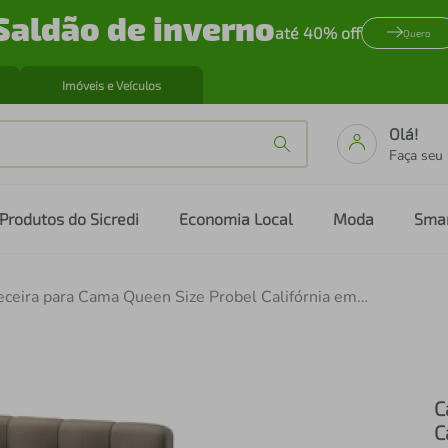
Saldão de inverno
até 40% off
Quero
Imóveis e Veículos
Olá!
Faça seu
Produtos do Sicredi
Economia Local
Moda
Sma
Cabeceira para Cama Queen Size Probel Califórnia em Tecido Suede
C
C