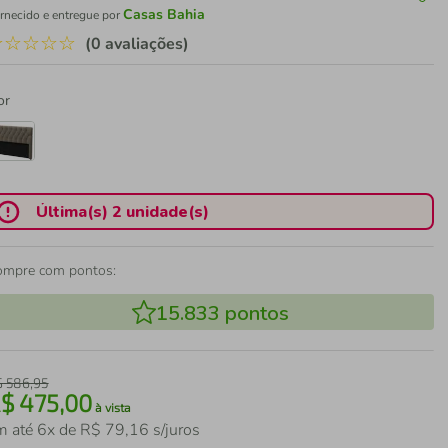
Casas Bahia
rnecido e entregue por
☆
☆
☆
☆
☆
(0 avaliações)
or
Última(s) 2 unidade(s)
ompre com pontos:
15.833
pontos
$
586
,
95
R$
475
,
00
à vista
m até
6
x de
R$
79
,
16
s/juros