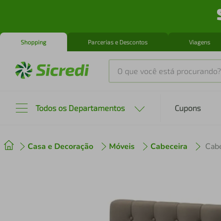
Shopping
Parcerias e Descontos
Viagens
O que você está procurando?
Produtos mais buscados
Todos os Departamentos
Cupons
tenis
1
º
Casa e Decoração
Móveis
Cabeceira
cafeteira
2
º
perfume
3
º
air fryer
4
º