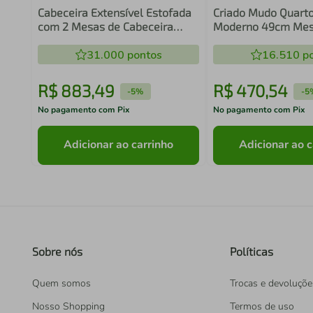
Cabeceira Extensível Estofada
Criado Mudo Quarto 
com 2 Mesas de Cabeceira
Moderno 49cm Mes
Branco/Silver Madesa
Cabeceira Oak Meta
31.000
pontos
Placa e Ponto
16.510
po
R$
883
,
49
R$
470
,
54
-
5%
-
5
No pagamento com Pix
No pagamento com Pix
Adicionar ao carrinho
Adicionar ao c
Sobre nós
Políticas
Quem somos
Trocas e devoluçõe
Nosso Shopping
Termos de uso