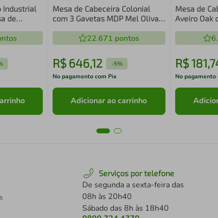
Industrial
Mesa de Cabeceira Colonial
Mesa de Cab
a de
com 3 Gavetas MDP Mel Oliva
Aveiro Oak 
l Preto
MB 1021 Movelbento
Nicho
ntos
22.671
pontos
6
R$
646
,
12
R$
181
,
7
%
-
5%
No pagamento com Pix
No pagamento 
arrinho
Adicionar ao carrinho
Adicio
Serviços por telefone
De segunda a sexta-feira das
08h às 20h40
s
Sábado das 8h às 18h40