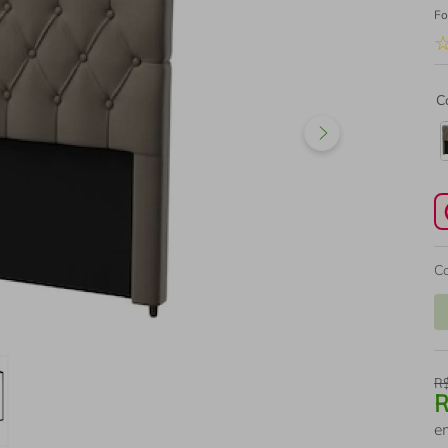
Fo
C
C
R
e