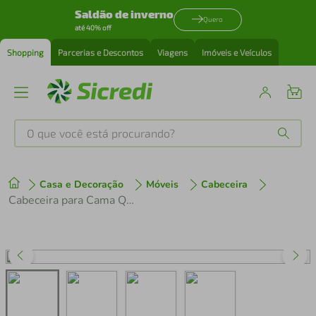
Saldão de inverno
Quero
até 40% off
Shopping
Parcerias e Descontos
Viagens
Imóveis e Veículos
O que você está procurando?
Produtos mais buscados
Casa e Decoração
Móveis
Cabeceira
tenis
1
º
Cabeceira para Cama Queen Size Probel Califórnia em Tecido Suede
cafeteira
2
º
perfume
3
º