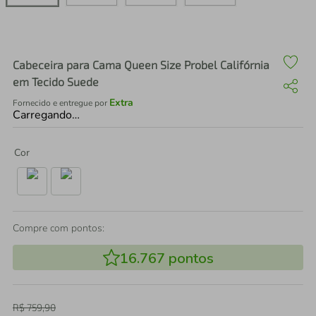
air fryer
4
º
iphone
5
º
Cabeceira para Cama Queen Size Probel Califórnia
em Tecido Suede
Extra
Fornecido e entregue por
Carregando…
Cor
Compre com pontos:
16.767
pontos
R$
759
,
90