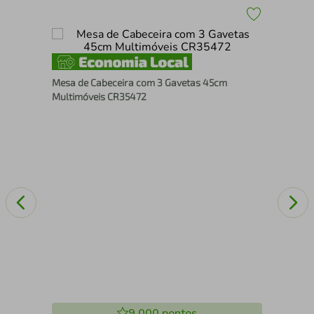
on
Mes
Mesa de Cabeceira com 3 Gavetas 45cm
46c
Multimóveis CR35472
9.000
pontos