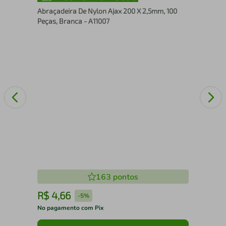
lim
(R$
Abraçadeira De Nylon Ajax 200 X 2,5mm, 100
1/2
Peças, Branca - A11007
163
pontos
R$
4
,
66
R
-
5%
No pagamento com Pix
No 