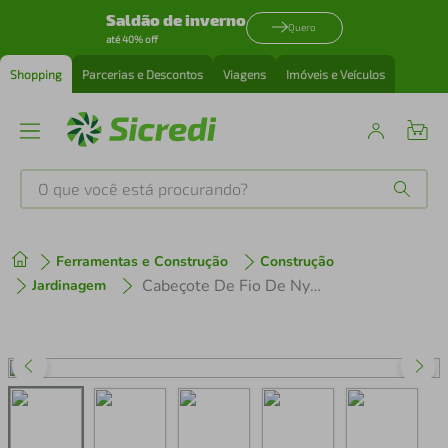
Saldão de inverno
Quero
até 40% off
Shopping
Parcerias e Descontos
Viagens
Imóveis e Veículos
O que você está procurando?
Produtos mais buscados
Ferramentas e Construção
Construção
tenis
1
º
Cabeçote De Fio De Nylon T35x M10 Semi-Automático
Jardinagem
cafeteira
2
º
perfume
3
º