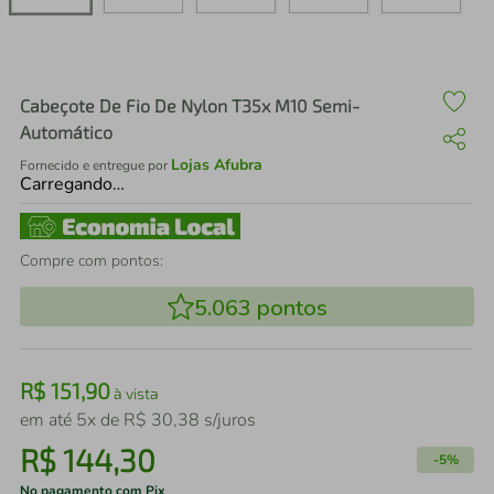
air fryer
4
º
iphone
5
º
Cabeçote De Fio De Nylon T35x M10 Semi-
Automático
Lojas Afubra
Fornecido e entregue por
Carregando…
Compre com pontos:
5.063
pontos
R$
151
,
90
à vista
em até
5
x de
R$
30
,
38
s/juros
R$
144
,
30
-
5%
No pagamento com Pix