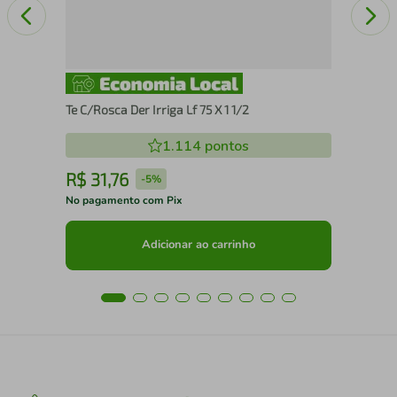
Te C/Rosca Der Irriga Lf 75 X 1 1/2
1.114
pontos
R$
31
,
76
R
-
5%
No pagamento com Pix
No 
Adicionar ao carrinho