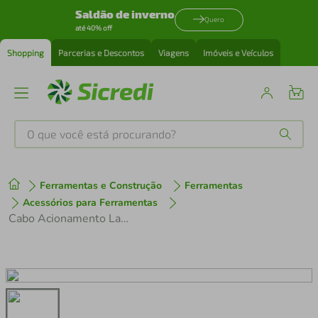
Saldão de inverno
Quero
até 40% off
Shopping
Parcerias e Descontos
Viagens
Imóveis e Veículos
O que você está procurando?
Produtos mais buscados
Ferramentas e Construção
Ferramentas
tenis
1
º
Acessórios para Ferramentas
Cabo Acionamento Lamina
cafeteira
2
º
perfume
3
º