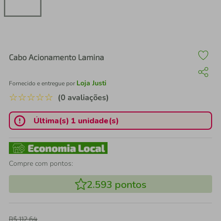
air fryer
4
º
iphone
5
º
Cabo Acionamento Lamina
Loja Justi
Fornecido e entregue por
☆
☆
☆
☆
☆
(0 avaliações)
Última(s) 1 unidade(s)
Compre com pontos:
2.593
pontos
R$
112
,
64