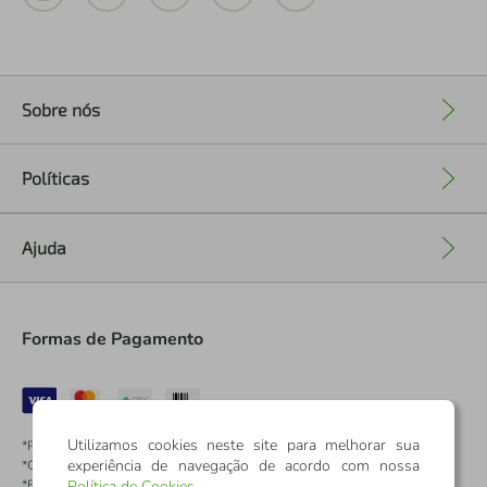
Sobre nós
+
Políticas
+
Ajuda
+
Formas de Pagamento
Utilizamos cookies neste site para melhorar sua
*Pontos dos Cartões Sicredi
experiência de navegação de acordo com nossa
*Cartões Sicredi
*Boleto exclusivo para associados PJ
Política de Cookies
.