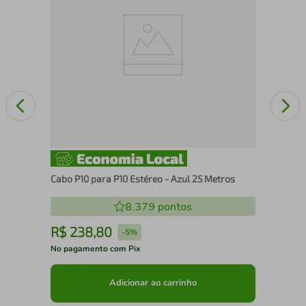
Cabo P10 para P10 Estéreo - Azul 25 Metros
8.379
pontos
R$
238
,
80
R
-
5%
No pagamento com Pix
No 
Adicionar ao carrinho