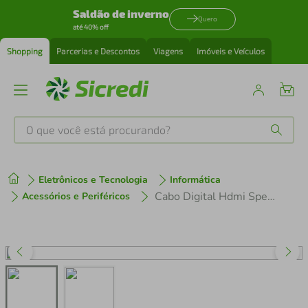
Saldão de inverno
Quero
até 40% off
Shopping
Parcerias e Descontos
Viagens
Imóveis e Veículos
O que você está procurando?
Produtos mais buscados
Eletrônicos e Tecnologia
Informática
tenis
1
º
Cabo Digital Hdmi Speed 2.0 Ultra HD 4K 30AWG Ponta Gold 1.8 Mts
Acessórios e Periféricos
cafeteira
2
º
perfume
3
º