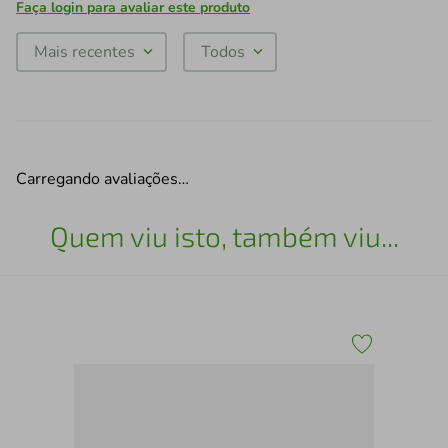
Faça login para avaliar este produto
Mais recentes
Todos
Carregando avaliações…
Quem viu isto, também viu...
eld
Cab
Me