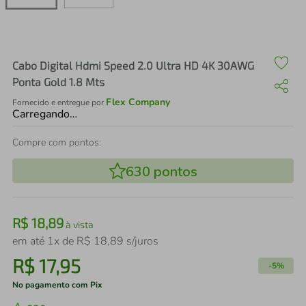
air fryer
4
º
iphone
5
º
Cabo Digital Hdmi Speed 2.0 Ultra HD 4K 30AWG
Ponta Gold 1.8 Mts
Flex Company
Fornecido e entregue por
Carregando…
Compre com pontos:
630
pontos
R$
18
,
89
à vista
em até
1
x de
R$
18
,
89
s/juros
R$
17
,
95
-
5%
No pagamento com Pix