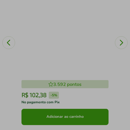
3.592
pontos
R$
102
,
38
R
-
5%
No pagamento com Pix
No 
Adicionar ao carrinho