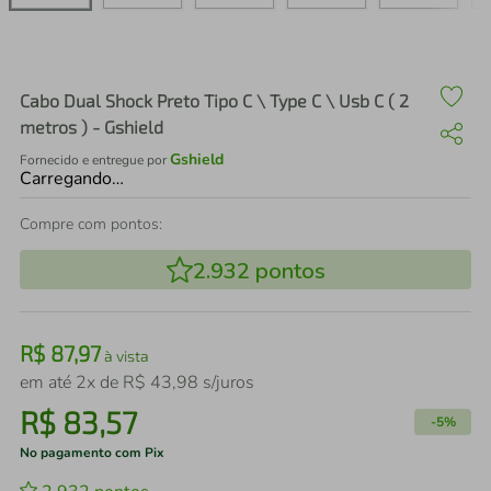
air fryer
4
º
iphone
5
º
Cabo Dual Shock Preto Tipo C \ Type C \ Usb C ( 2
metros ) - Gshield
Gshield
Fornecido e entregue por
Carregando…
Compre com pontos:
2.932
pontos
R$
87
,
97
à vista
em até
2
x de
R$
43
,
98
s/juros
R$
83
,
57
-
5%
No pagamento com Pix