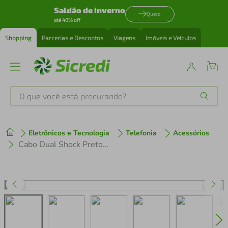
Saldão de inverno
Quero
até 40% off
Shopping
Parcerias e Descontos
Viagens
Imóveis e Veículos
O que você está procurando?
Produtos mais buscados
Eletrônicos e Tecnologia
Telefonia
Acessórios
tenis
1
º
Cabo Dual Shock Preto Tipo C \ Type C \ Usb C ( 2 metros ) - Gshield
cafeteira
2
º
perfume
3
º