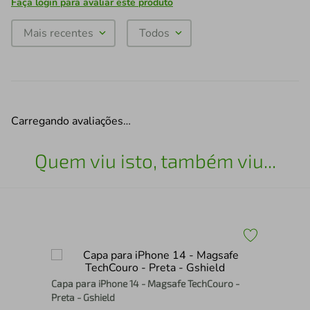
Faça login para avaliar este produto
Mais recentes
Todos
Carregando avaliações…
Quem viu isto, também viu...
Cap
Capa para iPhone 14 - Magsafe TechCouro -
Tra
Preta - Gshield