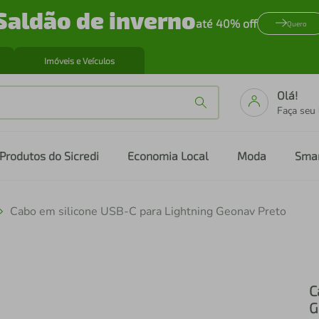
Saldão de inverno
até 40% off
Quero
Imóveis e Veículos
Olá!
Faça seu
Produtos do Sicredi
Economia Local
Moda
Sma
Cabo em silicone USB-C para Lightning Geonav Preto
C
G