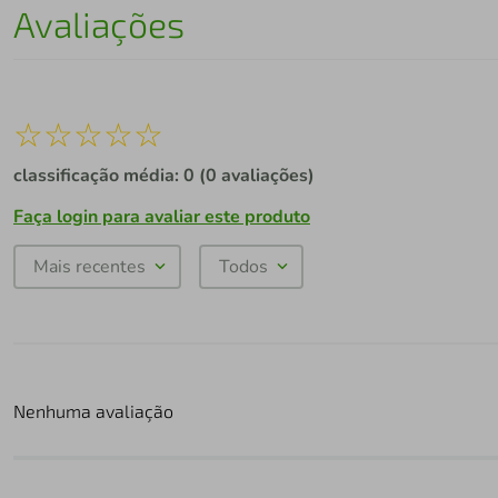
Avaliações
☆
☆
☆
☆
☆
classificação média: 0
(0 avaliações)
Faça login para avaliar este produto
Mais recentes
Todos
Nenhuma avaliação