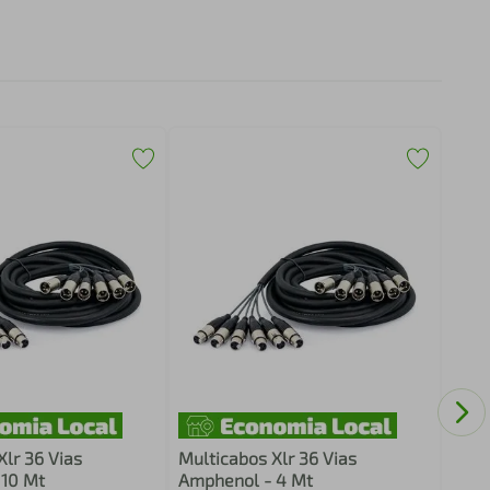
Medu
cone
Met
Xlr 36 Vias
Multicabos Xlr 36 Vias
 10 Mt
Amphenol - 4 Mt