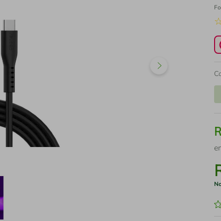
Fo
C
e
No