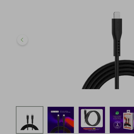
iphone
5
º