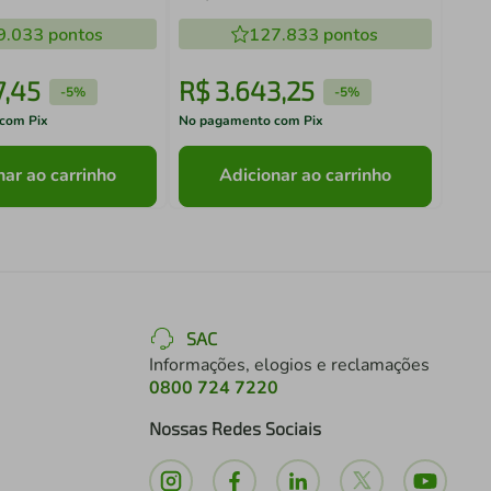
9.033
pontos
127.833
pontos
7
,
45
R$
3
.
643
,
25
R$
-
5%
-
5%
com Pix
No pagamento com Pix
No pa
nar ao carrinho
Adicionar ao carrinho
SAC
Informações, elogios e reclamações
0800 724 7220
Nossas Redes Sociais