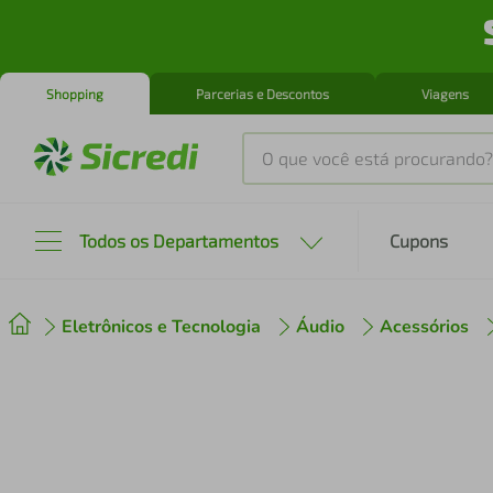
Shopping
Parcerias e Descontos
Viagens
O que você está procurando?
Produtos mais buscados
Todos os Departamentos
Cupons
tenis
1
º
Eletrônicos e Tecnologia
Áudio
Acessórios
cafeteira
2
º
perfume
3
º
air fryer
4
º