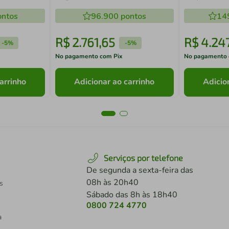
ntos
96.900
pontos
14
R$
2
.
761
,
65
R$
4
.
24
-
5%
-
5%
No pagamento com Pix
No pagamento 
arrinho
Adicionar ao carrinho
Adicio
Serviços por telefone
De segunda a sexta-feira das
08h às 20h40
s
Sábado das 8h às 18h40
0800 724 4770
a