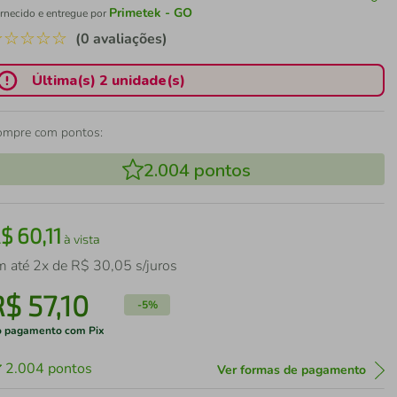
Primetek - GO
rnecido e entregue por
☆
☆
☆
☆
☆
(0 avaliações)
Última(s) 2 unidade(s)
ompre com pontos:
2.004
pontos
R$
60
,
11
à vista
m até
2
x de
R$
30
,
05
s/juros
R$
57
,
10
-
5%
 pagamento com Pix
2.004
pontos
Ver formas de pagamento