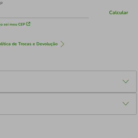
EP
Calcular
o sei meu CEP
lítica de Trocas e Devolução