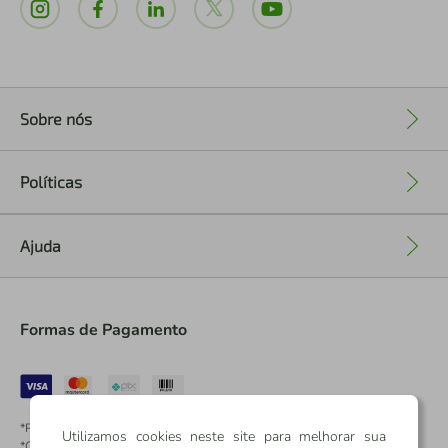
Sobre nós
+
Políticas
+
Ajuda
+
Formas de Pagamento
*Pontos dos Cartões Sicredi
Utilizamos cookies neste site para melhorar sua
*Cartões Sicredi