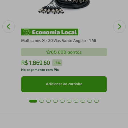
Multicabos Xlr 20 Vias Santo Angelo - 1 Mt
65.600
pontos
R$
1
.
869
,
60
R
-
5%
No pagamento com Pix
No 
Adicionar ao carrinho