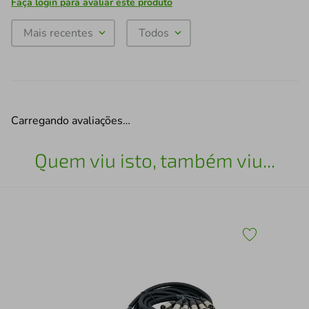
Faça login para avaliar este produto
Mais recentes
Todos
Carregando avaliações…
Quem viu isto, também viu...
ol
Mul