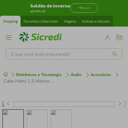
Saldão de inverno
Quero
até 40% off
Shopping
Parcerias e Descontos
Viagens
Imóveis e Veículos
O que você está procurando?
Produtos mais buscados
Eletrônicos e Tecnologia
Áudio
Acessórios
tenis
1
º
Cabo Hdmi 1,5 Metros Tv Ps3 Ps4 Xbox 360 e One Alta Resolução Hd
cafeteira
2
º
perfume
3
º