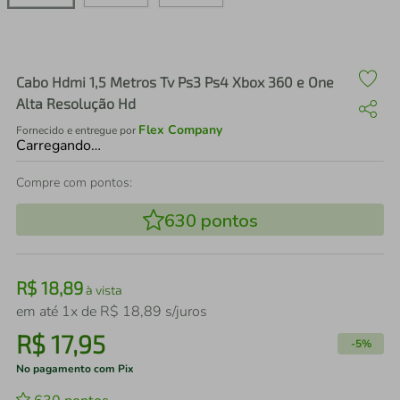
air fryer
4
º
iphone
5
º
Cabo Hdmi 1,5 Metros Tv Ps3 Ps4 Xbox 360 e One
Alta Resolução Hd
Flex Company
Fornecido e entregue por
Carregando…
Compre com pontos:
630
pontos
R$
18
,
89
à vista
em até
1
x de
R$
18
,
89
s/juros
R$
17
,
95
-
5%
No pagamento com Pix