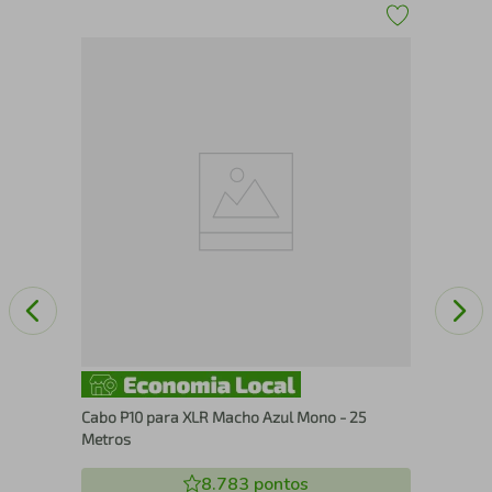
Cab
Me
Cabo P10 para XLR Macho Azul Mono - 25
Metros
8.783
pontos