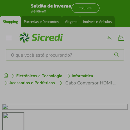
Saldão de inverno
Quero
até 40% off
Shopping
Parcerias e Descontos
Viagens
Imóveis e Veículos
O que você está procurando?
Produtos mais buscados
Eletrônicos e Tecnologia
Informática
tenis
1
º
Cabo Conversor HDMI para VGA 1,5m - WI269 WI269
Acessórios e Periféricos
cafeteira
2
º
perfume
3
º