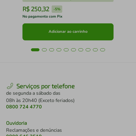
R$
250
,
32
R
-
5%
No pagamento com Pix
No 
Adicionar ao carrinho
Serviços por telefone
de segunda a sábado das
08h às 20h40 (Exceto feriados)
0800 724 4770
Ouvidoria
Reclamações e denúncias