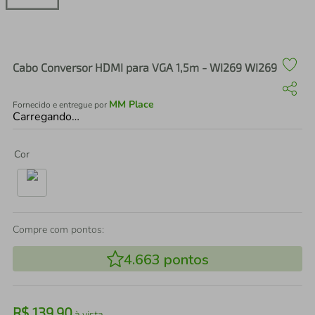
air fryer
4
º
iphone
5
º
Cabo Conversor HDMI para VGA 1,5m - WI269 WI269
MM Place
Fornecido e entregue por
Carregando…
Cor
Compre com pontos:
4.663
pontos
R$
139
,
90
à vista