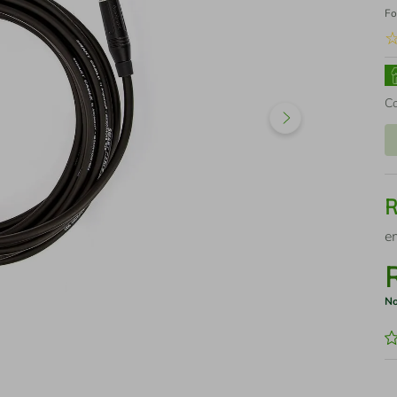
Fo
C
e
No