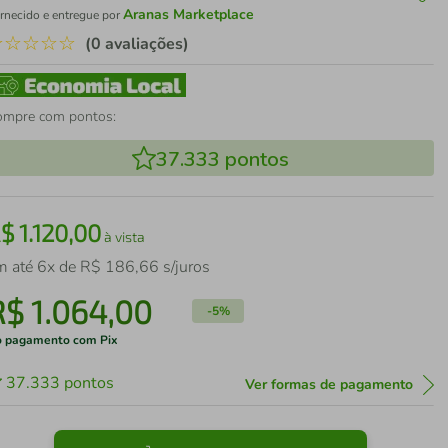
Aranas Marketplace
rnecido e entregue por
☆
☆
☆
☆
☆
(0 avaliações)
ompre com pontos:
37.333
pontos
R$
1
.
120
,
00
à vista
m até
6
x de
R$
186
,
66
s/juros
R$
1
.
064
,
00
-
5%
 pagamento com Pix
37.333
pontos
Ver formas de pagamento