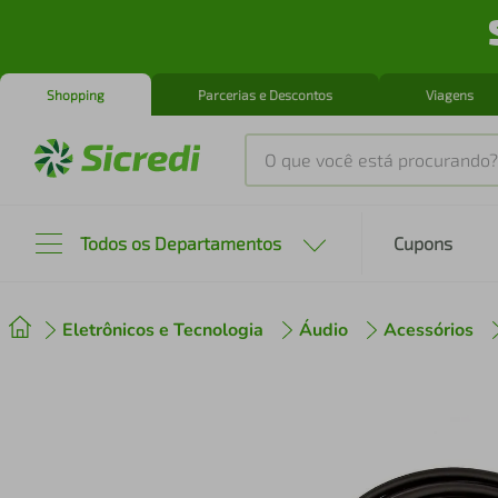
Shopping
Parcerias e Descontos
Viagens
O que você está procurando?
Produtos mais buscados
Todos os Departamentos
Cupons
tenis
1
º
Eletrônicos e Tecnologia
Áudio
Acessórios
cafeteira
2
º
perfume
3
º
air fryer
4
º