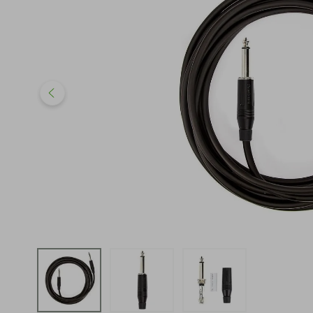
iphone
5
º