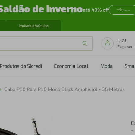
Saldão de inverno
até 40% off
Quero
Imóveis e Veículos
Olá!
Faça seu
Produtos do Sicredi
Economia Local
Moda
Sma
Cabo P10 Para P10 Mono Black Amphenol - 35 Metros
C
-