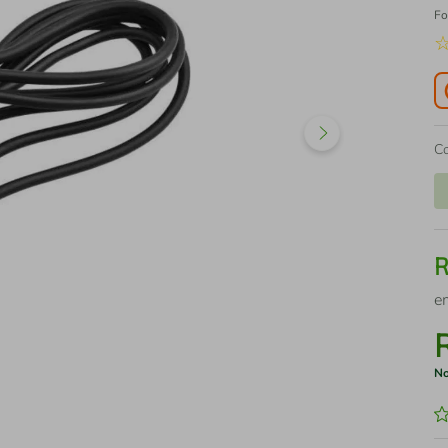
Fo
C
e
No