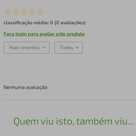
☆
☆
☆
☆
☆
classificação média: 0
(0 avaliações)
Faça login para avaliar este produto
Mais recentes
Todos
Nenhuma avaliação
Quem viu isto, também viu...