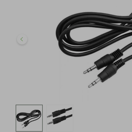
iphone
5
º