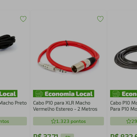
Macho Preto
Cabo P10 para XLR Macho
Cabo P10 Mo
Vermelho Estereo - 2 Metros
Para P10 Mo
80 Metros
ntos
1.323
pontos
29
R$
37
,
71
R$
832
,