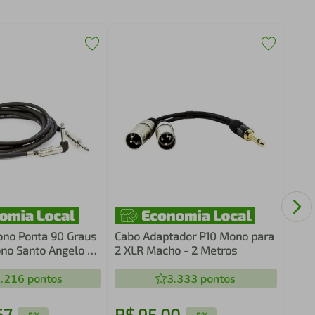
Cabo
Para
70 M
no Ponta 90 Graus
Cabo Adaptador P10 Mono para
no Santo Angelo -
2 XLR Macho - 2 Metros
.216
pontos
3.333
pontos
67
R$
95
,
00
R$