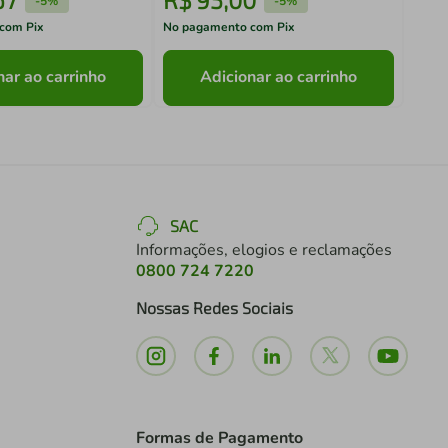
-
5%
-
5%
com Pix
No pagamento com Pix
No pa
nar ao carrinho
Adicionar ao carrinho
SAC
Informações, elogios e reclamações
0800 724 7220
Nossas Redes Sociais
Formas de Pagamento