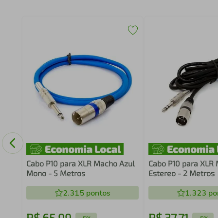
a Xlr
ros
Cabo P10 para XLR Macho Azul
Cabo P10 para XLR 
Mono - 5 Metros
Estereo - 2 Metros
2.315
pontos
1.323
po
R$
65
,
99
R$
37
,
71