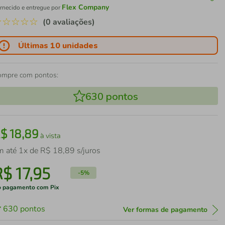
Flex Company
rnecido e entregue por
☆
☆
☆
☆
☆
(0 avaliações)
Últimas 10 unidades
ompre com pontos:
630
pontos
R$
18
,
89
à vista
m até
1
x de
R$
18
,
89
s/juros
R$
17
,
95
-
5%
 pagamento com Pix
630
pontos
Ver formas de pagamento