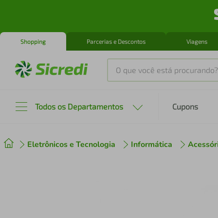
Shopping
Parcerias e Descontos
Viagens
O que você está procurando?
Produtos mais buscados
Todos os Departamentos
Cupons
tenis
1
º
Eletrônicos e Tecnologia
Informática
Acessóri
cafeteira
2
º
perfume
3
º
air fryer
4
º