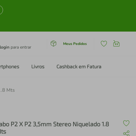
Meus Pedidos
login
para entrar
rtphones
Livros
Cashback em Fatura
1.8 Mts
abo P2 X P2 3,5mm Stereo Niquelado 1.8
ts