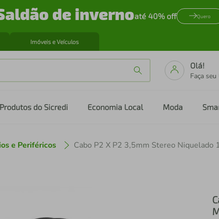
Saldão de inverno
até 40% off
Quero
Imóveis e Veículos
Olá!
Faça seu
Produtos do Sicredi
Economia Local
Moda
Sma
os e Periféricos
Cabo P2 X P2 3,5mm Stereo Niquelado 
C
M